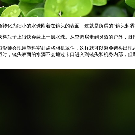
转化为细小的水珠附着在镜头的表面，这就是所谓的“镜头起雾
饮料瓶子上很快会蒙上一层水珠。从空调房走到炎热的户外，眼
摄影师会现用塑料密封袋将相机罩住，这样就可以避免镜头出现
摄时，镜头表面的水滴不会通过卡口进入到镜头和机身内部，但