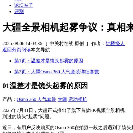
论坛帖子
评测
大疆全景相机起雾争议：真相
2025-08-06 14:03:36
[ 中关村在线 原创 ]
作者：
钟楼怪人
返回分页阅读
本文导航
第1页：温差才是镜头起雾的原因
第2页：大疆Osmo 360 人气套装详细参数
01
温差才是镜头起雾的原因
产品：
Osmo 360 人气套装
大疆
运动相机
2025年7月31日，大疆正式推出了旗下首款8K视频全景相机—
到过的镜头“起雾”问题。
近日，有用户反映购买的Osmo 360在拍摄一段之后遇到了镜头