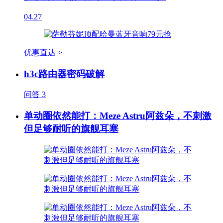
04.27
优惠直达 >
h3c路由器密码破解
问答
3
单动圈依然能打：Meze Astru阿兹朵，不刺激
但足够耐听的旗舰耳塞