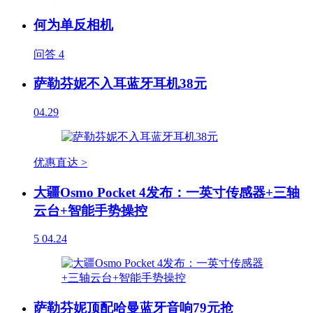
何为单反相机
问答
4
萨勒芬妮不入耳蓝牙耳机38元
04.29
优惠直达 >
大疆Osmo Pocket 4发布：一英寸传感器+三轴
云台+智能手势操控
5
04.24
萨勒芬妮顶配哈曼蓝牙音响79元抢