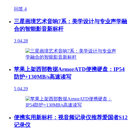
问答
4
三星画境艺术音响7系：美学设计与专业声学融
合的智能影音新标杆
3
04.28
苹果上架西部数据ArmorATD便携硬盘：IP54
防护+130MB/s高速读写
5
04.29
便携实用新标杆：视音频记录仪推荐爱国者S12
记录仪