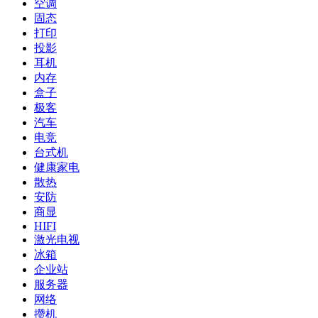
空调
固态
打印
投影
耳机
内存
盒子
极客
汽车
电竞
台式机
健康家电
散热
安防
商显
HIFI
激光电视
冰箱
企业站
服务器
网络
攒机