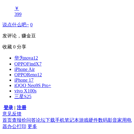
￥
399
说点什么吧~
0
发评论，赚金豆
收藏
0
分享
华为nova12
OPPOFindX7
iPhone Air
OPPOReno12
iPhone 17
iQOO Neo9S Pro+
vivo X100s
三星S25
登录
|
注册
意见反馈
首页
查报价
问答
论坛
下载
手机
笔记本
游戏硬件
数码影音
家用电
器
办公打印
更多