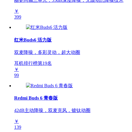
圈瓷同轴三单元，55dB深度降噪，无级动态降噪技术
￥
399
红米Buds6 活力版
双麦降噪，多彩灵动，超大动圈
耳机排行榜第
19
名
￥
99
Redmi Buds 6 青春版
42dB主动降噪，双麦克风，镀钛动圈
￥
139