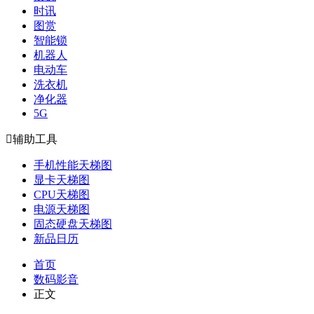
时讯
图赏
智能锁
机器人
电动车
洗衣机
净化器
5G

辅助工具
手机性能天梯图
显卡天梯图
CPU天梯图
电源天梯图
固态硬盘天梯图
新品日历
首页
数码影音
正文