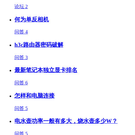
论坛
2
何为单反相机
问答
4
h3c路由器密码破解
问答
3
最新笔记本独立显卡排名
问答
6
怎样和电脑连接
问答
5
电水壶功率一般有多大，烧水壶多少W？
问答
5