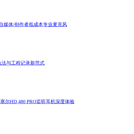
验：进阶自媒体/创作者低成本专业麦克风
执法与工程记录新范式
HD 480 PRO监听耳机深度体验