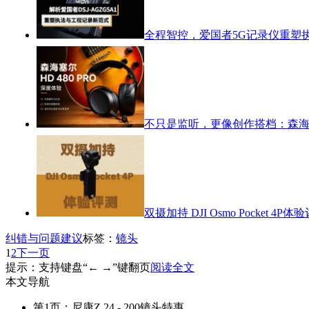
全程智控，爱国者5G记录仪重塑
不只是监听，更像创作搭档：森海塞尔
双摄加持 DJI Osmo Pocket 4P体
纠错与问题建议
标签：
镜头
1
2
下一页
提示：支持键盘“← →”键翻页
阅读全文
本文导航
第1页：尼康Z 24 - 200镜头特惠