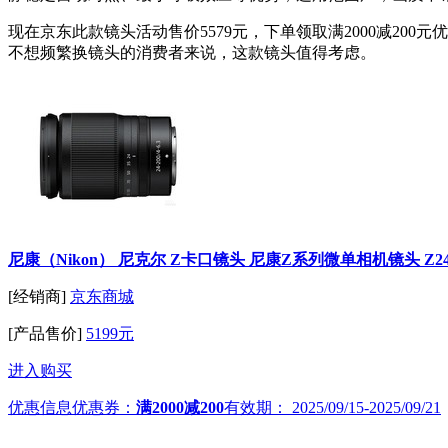
现在京东此款镜头活动售价5579元，下单领取满2000减200
不想频繁换镜头的消费者来说，这款镜头值得考虑。
尼康（Nikon） 尼克尔 Z卡口镜头 尼康Z系列微单相机镜头 Z24-200
[经销商]
京东商城
[产品售价]
5199元
进入购买
优惠信息
优惠券：
满2000减200
有效期：
2025/09/15-2025/09/21