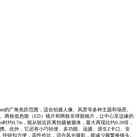
00mm的广角焦距范围，适合拍摄人像、风景等多种主题和场景。
片、两枚低色散（ED）镜片和两枚非球面镜片，让中心至边缘的
m时约0.7m，能从较近距离拍摄被摄体，最大再现比约0.28倍，
便携。此外，它还有小巧轻便、多功能、远摄、原生Z卡口、安
，挂链扣方便，高性价比，适合风光摄影，能减少频繁换镜头。