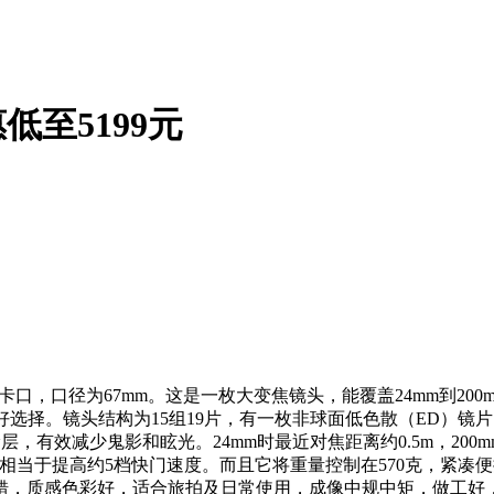
惠低至5199元
卡口，口径为67mm。这是一枚大变焦镜头，能覆盖24mm到2
好选择。镜头结构为15组19片，有一枚非球面低色散（ED）镜
有效减少鬼影和眩光。24mm时最近对焦距离约0.5m，200m
相当于提高约5档快门速度。而且它将重量控制在570克，紧凑
错，质感色彩好，适合旅拍及日常使用，成像中规中矩，做工好