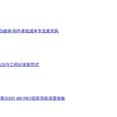
验：进阶自媒体/创作者低成本专业麦克风
执法与工程记录新范式
HD 480 PRO监听耳机深度体验