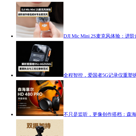
DJI Mic Mini 2S麦克风体
全程智控，爱国者5G记录仪重塑
不只是监听，更像创作搭档：森海塞尔