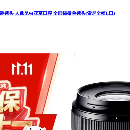
 VXD定焦微距镜头 人像昆虫花草口腔 全画幅微单镜头(索尼全幅E口)