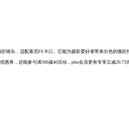
72全画幅中长焦微距镜头，适配索尼FE卡口。它能为摄影爱好者带来出色的
惠券，还能参与满500减40活动，plus会员更有专享立减20.75