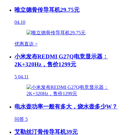
唯立德骨传导耳机29.75元
04.10
优惠直达 >
小米发布REDMI G27Q电竞显示器：
2K+320Hz，售价1299元
5
04.11
电水壶功率一般有多大，烧水壶多少W？
问答
5
艾勒丝汀骨传导耳机39元