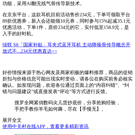
功能，采用AI翻无线气骨传导新技术。
在京东平台，这款耳机目前活动售价234元，下单可领取平台
89折优惠券，新入会还能领10元券，同时参与15%起减35.1元
优惠活动，下单1件，原价234元的它，实付低至158.9元，是
入手的好时机。
绿联 S8「国家补贴」耳夹式蓝牙耳机 主动降噪骨传导概念开
放式不...
234元
优惠直达>>
好价情报来源于热心网友及商家积极的爆料推荐，商品的促销
折扣与价格信息可能出现实时变动，请各位在购买前务必核实
确认。如发现问题，欢迎各位通过页面上的“内容纠错”、“纠
错与问题建议”或直接发表“评论”等方式进行反馈。
搜罗全网紧俏数码尖儿货抄底价，分享抢购经验，
手把手教你羊毛如何薅，尽在【手慢无】。
展开全文
使用中关村在线APP，查看更多精彩资讯