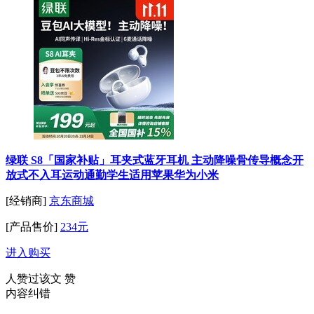
绿联 S8「国家补贴」耳夹式蓝牙耳机 主动降噪骨传导概念开
放式不入耳运动通勤学生适用苹果华为小米
[经销商]
京东商城
[产品售价]
234元
进入购买
人赞过该文
赞
内容纠错