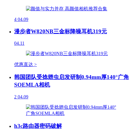
4
04.09
漫步者W820NB三金标降噪耳机319元
04.11
优惠直达 >
韩国团队受捻翅虫启发研制0.94mm厚140°广角
SOEMLA相机
2
04.09
h3c路由器密码破解