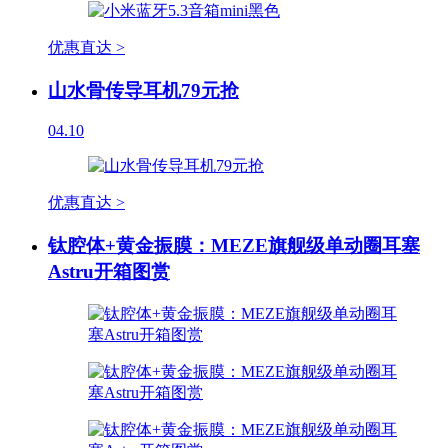
优惠直达 >
山水骨传导耳机79元抢
04.10
优惠直达 >
钛腔体+黄金振膜：MEZE旗舰级单动圈耳塞
Astru开箱图赏