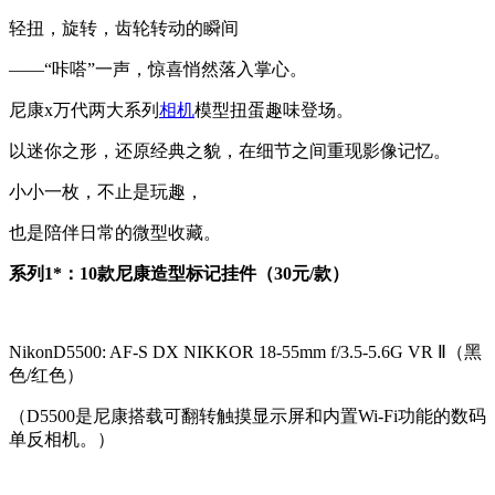
轻扭，旋转，齿轮转动的瞬间
——“咔嗒”一声，惊喜悄然落入掌心。
尼康x万代两大系列
相机
模型扭蛋趣味登场。
以迷你之形，还原经典之貌，在细节之间重现影像记忆。
小小一枚，不止是玩趣，
也是陪伴日常的微型收藏。
系列1*：10款尼康造型标记挂件（30元/款）
NikonD5500: AF-S DX NIKKOR 18-55mm f/3.5-5.6G VR Ⅱ（黑
色/红色）
（D5500是尼康搭载可翻转触摸显示屏和内置Wi-Fi功能的数码
单反相机。）