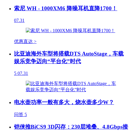
索尼 WH - 1000XM6 降噪耳机直降1700！
07.31
优惠直达 >
比亚迪海外车型将搭载DTS AutoStage，车载
娱乐竞争迈向“平台化”时代
5
07.31
电水壶功率一般有多大，烧水壶多少W？
问答
5
铠侠推BiCS9 3D闪存：230层堆叠、4.8Gbps接