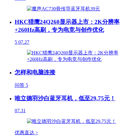
HKC猎鹰24Q260显示器上市：2K分辨率
+260Hz高刷，专为电竞与创作优化
5
07.27
怎样和电脑连接
问答
5
唯立德羽沙白蓝牙耳机，低至29.75元！
07.31
优惠直达 >