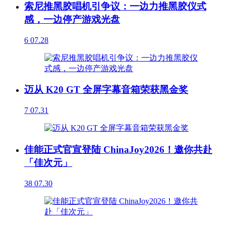
索尼推黑胶唱机引争议：一边力推黑胶仪式
感，一边停产游戏光盘
6
07.28
迈从 K20 GT 全屏字幕音箱荣获黑金奖
7
07.31
佳能正式官宣登陆 ChinaJoy2026！邀你共赴
「佳次元」
38
07.30