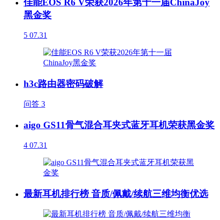
佳能EOS R6 V荣获2026年第十一届ChinaJoy
黑金奖
5
07.31
h3c路由器密码破解
问答
3
aigo GS11骨气混合耳夹式蓝牙耳机荣获黑金奖
4
07.31
最新耳机排行榜 音质/佩戴/续航三维均衡优选