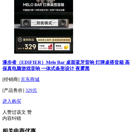
漫步者（EDIFIER）Melo Bar 桌面蓝牙音响 灯牌桌搭音箱 高
保真电脑游戏音响 一体式条形设计 夜雾黑
[经销商]
京东商城
[产品售价]
329元
进入购买
人赞过该文
赞
内容纠错
相关电商优惠