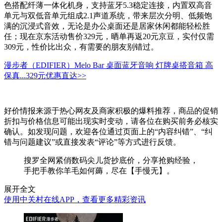
色搭配纤薄一体化机身，支持蓝牙5.3稳定连接，内置双高音
单元与双低音单元组成2.1声道系统，带来层次分明、低频饱
满的沉浸式音效，无论是办公桌面还是居家休闲都能轻松胜
任；现在京东活动售价329元，晒单再返20元京豆，实付仅需
309元，性价比出众，有需要的朋友别错过。
漫步者（EDIFIER）Melo Bar 桌面蓝牙音响 灯牌桌搭音箱 高
保真...
329元
优惠直达>>
好价情报来源于热心网友及商家积极的爆料推荐，商品的促销
折扣与价格信息可能出现实时变动，请各位在购买前务必核实
确认。如发现问题，欢迎各位通过页面上的“内容纠错”、“纠
错与问题建议”或直接发表“评论”等方式进行反馈。
搜罗全网紧俏数码尖儿货抄底价，分享抢购经验，
手把手教你羊毛如何薅，尽在【手慢无】。
展开全文
使用中关村在线APP，查看更多精彩资讯