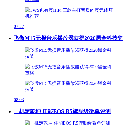
07.27
飞傲M15无损音乐播放器获得2020黑金科技奖
08.03
一机定乾坤 佳能EOS R5旗舰级微单评测