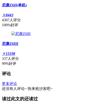
尼康Z6II(单机)
￥
8443
4307人评分
100%好评
尼康Z6III
￥
15198
337人评分
99%好评
评论
更多评论
还没有人评论~
快来
抢沙发
吧~
读过此文的还读过