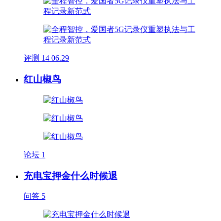
评测
14
06.29
红山椒鸟
论坛
1
充电宝押金什么时候退
问答
5