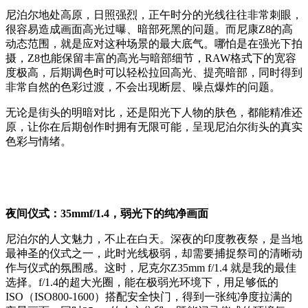
尼泊尔地处高原，日照强烈，正午时分的光线往往非常刺眼，
很容易造成画面高光过曝、暗部死黑的问题。而尼康Z8的高
动态范围，就是应对这种场景的最大底气。哪怕是在强光下拍
摄，Z8也能保留丰富的高光与暗部细节，RAW格式下的宽容
度极高，后期调色时可以轻松拉回高光、提亮暗部，同时得到
非常自然的色彩过渡，不会出现断层、噪点爆炸的问题。
无论是街头的明暗对比，还是阳光下人物的肤色，都能精准还
原，让你在后期创作时拥有无限可能，呈现尼泊尔街头的真实
色彩与情绪。
夜间仪式：35mmf/1.4，弱光下的纯净画面
尼泊尔的人文魅力，不止在白天。深夜的印度教夜祭，是当地
最神圣的仪式之一，此时光线极弱，却需要捕捉祭司的清晰动
作与仪式的氛围感。这时，尼克尔Z35mm f/1.4 就是我的最佳
选择。f/1.4的超大光圈，能在极弱光环境下，用足够低的
ISO（ISO800-1600）搭配安全快门，得到一张纯净度拉满的