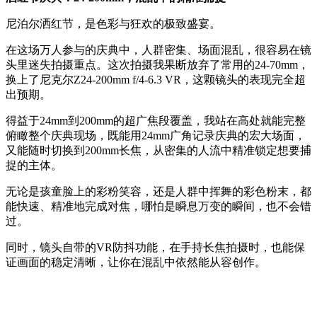
尼泊尔洒红节，是色彩与狂欢的极致盛宴。
在这场万人参与的庆典中，人群密集、场面混乱，很容易在镜
头里迷失拍摄重点。这次拍摄我果断放弃了常用的24-70mm，
换上了尼克尔Z24-200mm f/4-6.3 VR，这颗镜头的表现完全超
出预期。
得益于24mm到200mm的超广焦段覆盖，我站在高处就能完整
俯瞰整个庆典现场，既能用24mm广角记录庆典的宏大场面，
又能随时切换到200mm长焦，从密集的人流中精准锁定想要捕
捉的主体。
无论是孩童脸上的彩粉笑容，还是人群中挥舞的彩色粉末，都
能快速、精准地完成对焦，哪怕是瞬息万变的瞬间，也不会错
过。
同时，镜头自带的VR防抖功能，在手持长焦拍摄时，也能保
证画面的稳定清晰，让你在混乱中依然能从容创作。