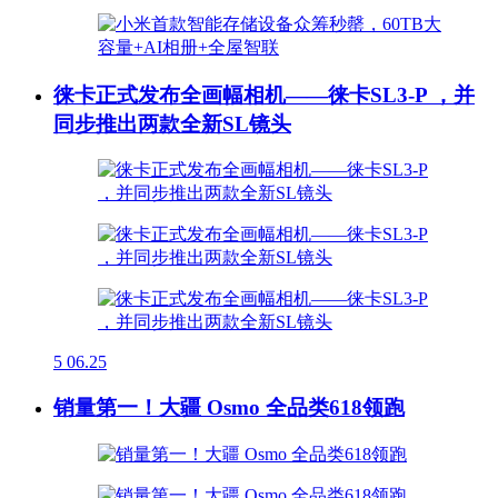
徕卡正式发布全画幅相机——徕卡SL3-P ，并
同步推出两款全新SL镜头
5
06.25
销量第一！大疆 Osmo 全品类618领跑