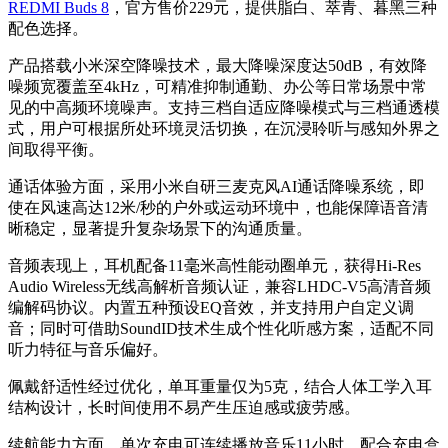
REDMI Buds 8
，官方售价229元，提供脂白、萃青、暮黑三种
配色选择。
产品搭载小米深空降噪技术，最大降噪深度达50dB，有效降
噪频宽覆盖至4kHz，可精准抑制通勤、办公等日常场景中常
见的中高频环境噪声。支持三档自适应降噪模式与三档通透模
式，用户可根据所处环境灵活切换，在沉浸聆听与感知外界之
间取得平衡。
通话体验方面，采用小米自研三麦克风AI通话降噪系统，即
使在风速高达12米/秒的户外或运动环境中，也能保障语音清
晰稳定，显著提升复杂场景下的沟通质量。
音频表现上，耳机配备11毫米高性能动圈单元，获得Hi-Res
Audio Wireless无线高解析音频认证，兼容LHDC-V5高清音频
编解码协议。内置五种预设EQ音效，并支持用户自定义调
音；同时可借助SoundID技术生成个性化听感方案，适配不同
听力特征与音乐偏好。
佩戴舒适性经过优化，单耳重量仅为5克，结合人体工学入耳
结构设计，长时间使用不易产生压迫感或疲劳感。
续航能力方面，单次充电可连续播放音乐11小时，配合充电盒