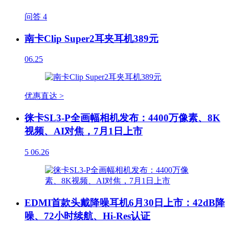
问答
4
南卡Clip Super2耳夹耳机389元
06.25
优惠直达 >
徕卡SL3-P全画幅相机发布：4400万像素、8K
视频、AI对焦，7月1日上市
5
06.26
EDMI首款头戴降噪耳机6月30日上市：42dB降
噪、72小时续航、Hi-Res认证