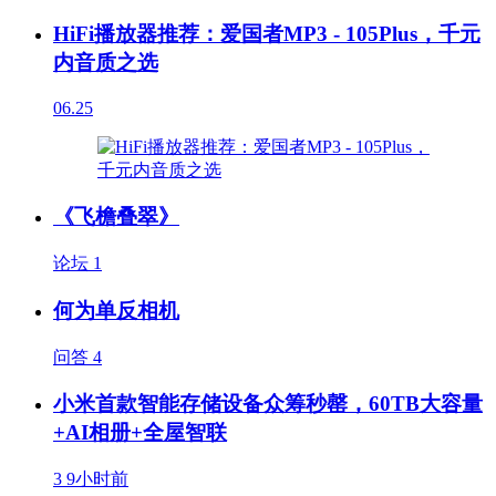
HiFi播放器推荐：爱国者MP3 - 105Plus，千元
内音质之选
06.25
《飞檐叠翠》
论坛
1
何为单反相机
问答
4
小米首款智能存储设备众筹秒罄，60TB大容量
+AI相册+全屋智联
3
9小时前