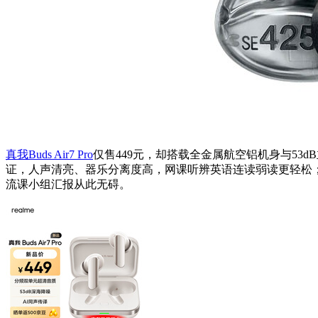
真我Buds Air7 Pro
仅售449元，却搭载全金属航空铝机身与53
证，人声清亮、器乐分离度高，网课听辨英语连读弱读更轻松；4
流课小组汇报从此无碍。