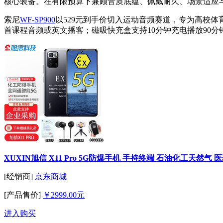
核心装备。在有限预算下兼顾音质底蕴、佩戴耐久、场景适应
索尼
WF-SP900
以529元到手价切入运动音频赛道，专为高校体
首课程音频或英文播客；磁吸快充盒支持10分钟充电播放90
XUXIN旭信 X11 Pro 5G防爆手机 手持终端 石油化工天然气 医药等
[经销商]
京东商城
[产品售价]
￥2999.00元
进入购买