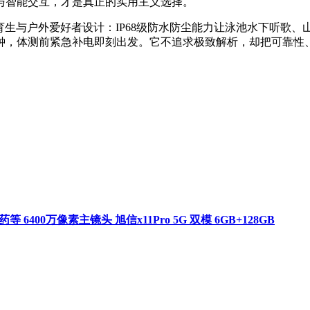
与智能交互，才是真正的实用主义选择。
育生与户外爱好者设计：IP68级防水防尘能力让泳池水下听歌、
分钟，体测前紧急补电即刻出发。它不追求极致解析，却把可靠
 6400万像素主镜头 旭信x11Pro 5G 双模 6GB+128GB