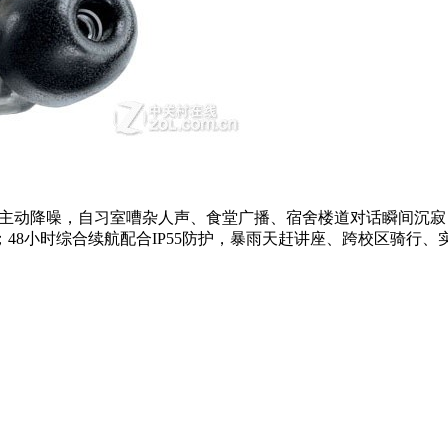
dB主动降噪，自习室嘈杂人声、食堂广播、宿舍楼道对话瞬间沉寂
8小时综合续航配合IP55防护，暴雨天赶讲座、跨校区骑行、实