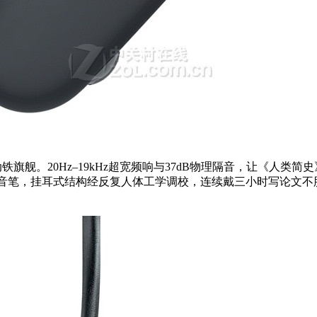
铁旗舰。20Hz–19kHz超宽频响与37dB物理隔音，让《人
录音笔，挂耳式结构经反复人体工学调校，连续戴三小时写论文不