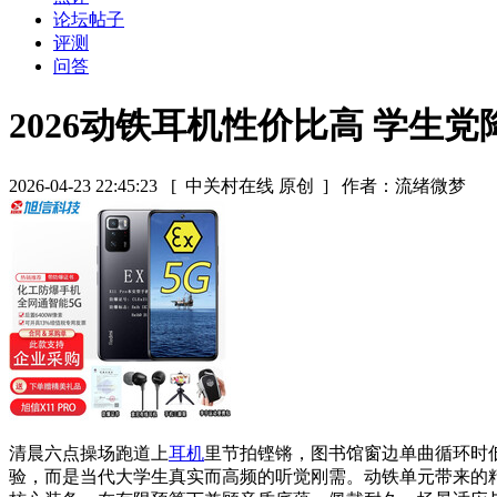
论坛帖子
评测
问答
2026动铁耳机性价比高 学生
2026-04-23 22:45:23
[ 中关村在线 原创 ]
作者：流绪微梦
清晨六点操场跑道上
耳机
里节拍铿锵，图书馆窗边单曲循环时低
验，而是当代大学生真实而高频的听觉刚需。动铁单元带来的