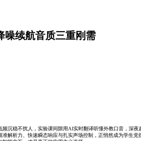
党降噪续航音质三重刚需
频沉稳不扰人，实验课间隙用AI实时翻译听懂外教口音，深夜
精准解析力、快速瞬态响应与扎实声场控制，正悄然成为学生党