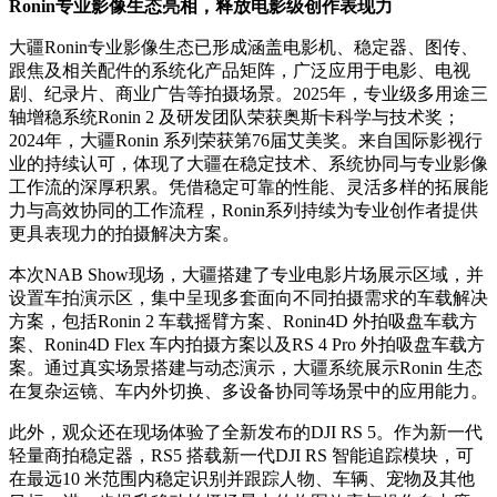
Ronin专业影像生态亮相，释放电影级创作表现力
大疆Ronin专业影像生态已形成涵盖电影机、稳定器、图传、
跟焦及相关配件的系统化产品矩阵，广泛应用于电影、电视
剧、纪录片、商业广告等拍摄场景。2025年，专业级多用途三
轴增稳系统Ronin 2 及研发团队荣获奥斯卡科学与技术奖；
2024年，大疆Ronin 系列荣获第76届艾美奖。来自国际影视行
业的持续认可，体现了大疆在稳定技术、系统协同与专业影像
工作流的深厚积累。凭借稳定可靠的性能、灵活多样的拓展能
力与高效协同的工作流程，Ronin系列持续为专业创作者提供
更具表现力的拍摄解决方案。
本次NAB Show现场，大疆搭建了专业电影片场展示区域，并
设置车拍演示区，集中呈现多套面向不同拍摄需求的车载解决
方案，包括Ronin 2 车载摇臂方案、Ronin4D 外拍吸盘车载方
案、Ronin4D Flex 车内拍摄方案以及RS 4 Pro 外拍吸盘车载方
案。通过真实场景搭建与动态演示，大疆系统展示Ronin 生态
在复杂运镜、车内外切换、多设备协同等场景中的应用能力。
此外，观众还在现场体验了全新发布的DJI RS 5。作为新一代
轻量商拍稳定器，RS5 搭载新一代DJI RS 智能追踪模块，可
在最远10 米范围内稳定识别并跟踪人物、车辆、宠物及其他