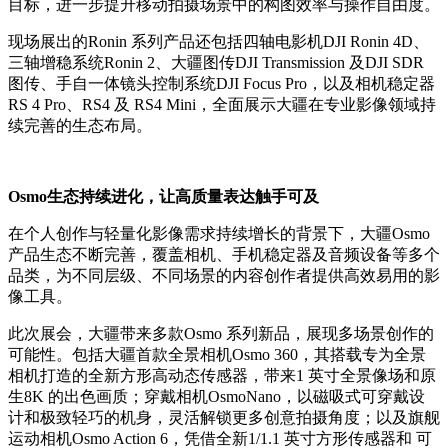
目标，进一步提升移动拍摄场景中的构图效率与操作自由度。
现场展出的Ronin 系列产品还包括四轴电影机DJI Ronin 4D、
三轴增稳系统Ronin 2、大疆图传DJI Transmission 及DJI SDR
图传、手自一体镜头控制系统DJI Focus Pro，以及相机稳定器
RS 4 Pro、RS4 及 RS4 Mini，全面展示大疆在专业影像领域持
续完善的生态布局。
Osmo生态持续进化，让高质量表达触手可及
在个人创作与轻量化影像需求持续增长的背景下，大疆Osmo
产品生态不断完善，覆盖相机、手机稳定器及音频设备等多个
品类，为不同层级、不同场景的内容创作者提供高效易用的影
像工具。
此次展会，大疆带来多款Osmo 系列新品，展现多场景创作的
可能性。包括大疆首款全景相机Osmo 360，其搭载专为全景
相机打造的全新方形高动态传感器，带来1 英寸全景像场和原
生8K 的出色画质；穿戴相机OsmoNano，以磁吸式可穿戴设
计和极致轻巧的机身，灵活解锁更多创意拍摄角度；以及旗舰
运动相机Osmo Action 6，凭借全新1/1.1 英寸方形传感器和 可