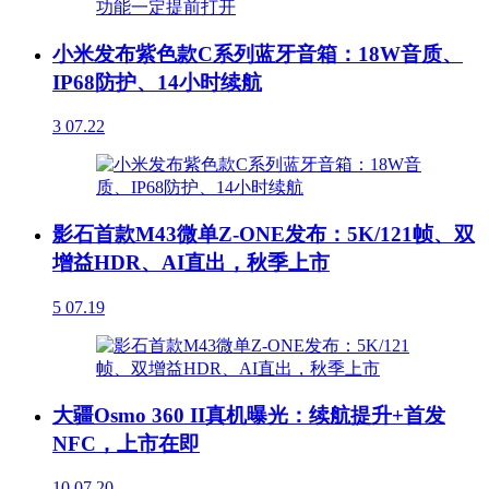
小米发布紫色款C系列蓝牙音箱：18W音质、
IP68防护、14小时续航
3
07.22
影石首款M43微单Z-ONE发布：5K/121帧、双
增益HDR、AI直出，秋季上市
5
07.19
大疆Osmo 360 II真机曝光：续航提升+首发
NFC，上市在即
10
07.20