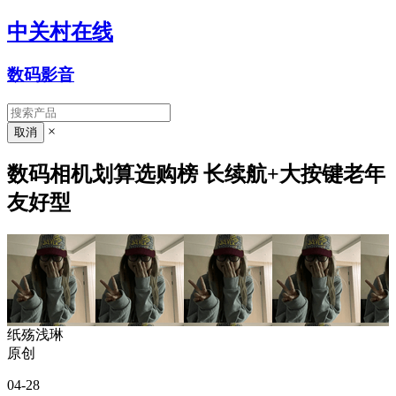
中关村在线
数码影音
×
数码相机划算选购榜 长续航+大按键老年
友好型
纸殇浅琳
原创
04-28