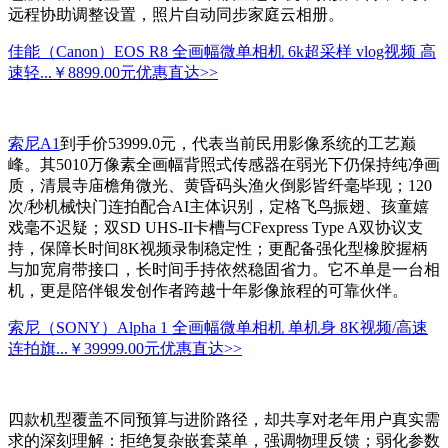
远程协助调整设置，照片自动同步家庭云相册。
佳能（Canon）EOS R8 全画幅微单相机 6k超采样 vlog视频 高
速轻...
￥8899.00元
优惠直达>>
索尼A1
到手价53999.0元，代表当前民用影像系统的工艺巅
峰。其5010万像素全画幅背照式传感器在弱光下仍保持纯净画
质，清晨寺庙檐角微光、黄昏码头渔火倒影皆纤毫毕现；120
次/秒机械快门连拍配合AI主体识别，定格飞鸟振翅、孩童嬉
戏毫不迟疑；双SD UHS-II卡槽与CFexpress Type A双协议支
持，保障长时间8K视频录制稳定性；更配备强化型橡胶握柄
与加宽肩带接口，长时间手持依然稳固省力。它不单是一台相
机，更是陪伴银发创作者跨越十年影像旅程的可靠伙伴。
索尼（SONY）Alpha 1 全画幅微单相机 单机身 8K视频/高速
连拍旗...
￥39999.00元
优惠直达>>
四款机型覆盖不同预算与进阶路径，却共享对老年用户真实需
求的深刻理解：拒绝复杂嵌套菜单，强调物理反馈；弱化参数