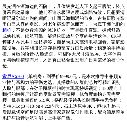
晨光洒在洱海边的石阶上，几位银发老人正支起三脚架，轻点
屏幕启动录像——他们不追求极限速度或炫酷特效，只想要清
晰记录孙辈奔跑的瞬间、山间云海翻涌的节奏、古巷斑驳光影
里自己从容的身影。对老年摄影群体而言，一台真正懂他们的
相机
，不是参数堆砌的冰冷机器，而是操作直观、握感舒适、
成像扎实、续航可靠、能轻松回放与分享的生活伙伴。8K视
频能力在此并非炫技标签，而是为未来高清电视回看、家庭影
院投屏、数字相册长期存档预留充分画质余量；稳定的手持拍
摄、灵敏的语音/人脸追踪、可翻转大尺寸液晶屏、大字体菜
单与物理按键布局，才是真正贴合银发用户日常需求的核心体
验。
索尼A6700
（单机身）到手价9999.0元，是本次推荐中兼顾专
业性与亲和力的平衡之选。其搭载的AI智能芯片可精准识别
人脸与眼部，在孙子跳跃抓拍时实现毫秒级锁定；180度向上
翻折的触摸屏让高角度取景无需踮脚，低角度俯拍亦无需弯
腰；机身重量仅约515克，搭配轻便镜头长时间手持无负担；
支持S-Log3与10-bit 4:2:2内录，虽未达原生8K，但4K升格与
后期裁切空间足以满足高清家庭影像创作需求，配合简易菜单
系统与语音导航功能，上手零门槛。