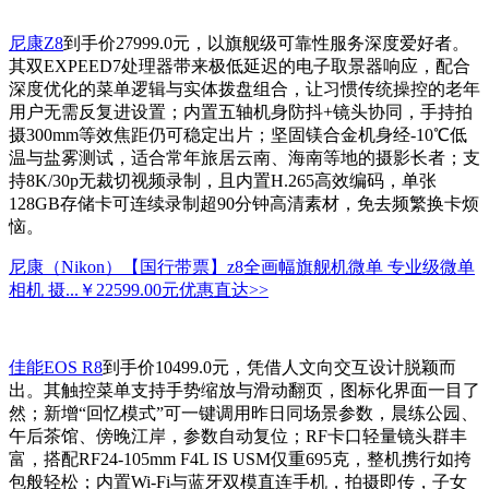
尼康Z8
到手价27999.0元，以旗舰级可靠性服务深度爱好者。
其双EXPEED7处理器带来极低延迟的电子取景器响应，配合
深度优化的菜单逻辑与实体拨盘组合，让习惯传统操控的老年
用户无需反复进设置；内置五轴机身防抖+镜头协同，手持拍
摄300mm等效焦距仍可稳定出片；坚固镁合金机身经-10℃低
温与盐雾测试，适合常年旅居云南、海南等地的摄影长者；支
持8K/30p无裁切视频录制，且内置H.265高效编码，单张
128GB存储卡可连续录制超90分钟高清素材，免去频繁换卡烦
恼。
尼康（Nikon）【国行带票】z8全画幅旗舰机微单 专业级微单
相机 摄...
￥22599.00元
优惠直达>>
佳能EOS R8
到手价10499.0元，凭借人文向交互设计脱颖而
出。其触控菜单支持手势缩放与滑动翻页，图标化界面一目了
然；新增“回忆模式”可一键调用昨日同场景参数，晨练公园、
午后茶馆、傍晚江岸，参数自动复位；RF卡口轻量镜头群丰
富，搭配RF24-105mm F4L IS USM仅重695克，整机携行如挎
包般轻松；内置Wi-Fi与蓝牙双模直连手机，拍摄即传，子女