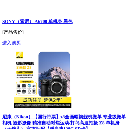
SONY（索尼） A6700 单机身 黑色
[产品售价]
进入购买
尼康（Nikon）【国行带票】z8全画幅旗舰机微单 专业级微单
相机 摄影摄像 精准自动对焦运动/打鸟高速拍摄 Z8 单机身
（无镜头） 官方标配【赠高速128G SD卡】