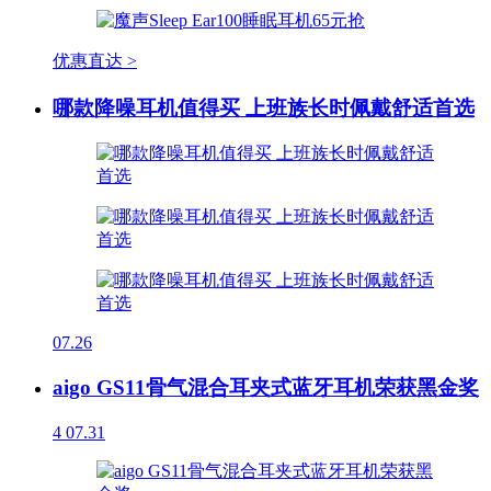
优惠直达 >
哪款降噪耳机值得买 上班族长时佩戴舒适首选
07.26
aigo GS11骨气混合耳夹式蓝牙耳机荣获黑金奖
4
07.31