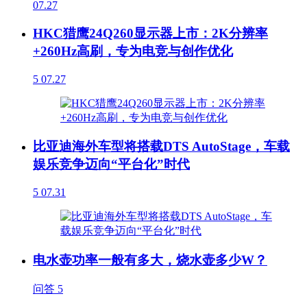
07.27
HKC猎鹰24Q260显示器上市：2K分辨率
+260Hz高刷，专为电竞与创作优化
5
07.27
比亚迪海外车型将搭载DTS AutoStage，车载
娱乐竞争迈向“平台化”时代
5
07.31
电水壶功率一般有多大，烧水壶多少W？
问答
5