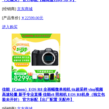
[经销商]
京东商城
[产品售价]
￥22599.00元
进入购买
佳能（Canon）EOS R8 全画幅微单相机 6k超采样 vlog视频
高速轻量 新手专业直播 佳能r8 照相机 EOS R8机身（独立包
装未开封） 官方标配【出厂配置 无配件】
[经销商]
京东商城