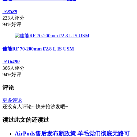
￥
8589
223人评分
94%好评
佳能RF 70-200mm f/2.8 L IS USM
￥
16499
366人评分
94%好评
评论
更多评论
还没有人评论~
快来
抢沙发
吧~
读过此文的还读过
AirPods售后发布新政策 羊毛党们彻底无路可