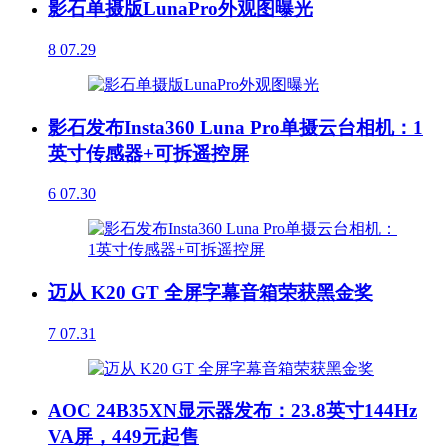
影石单摄版LunaPro外观图曝光
8
07.29
影石发布Insta360 Luna Pro单摄云台相机：1
英寸传感器+可拆遥控屏
6
07.30
迈从 K20 GT 全屏字幕音箱荣获黑金奖
7
07.31
AOC 24B35XN显示器发布：23.8英寸144Hz
VA屏，449元起售