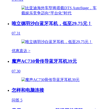
唯立德羽沙白蓝牙耳机，低至29.75元！
07.31
优惠直达 >
魔声AC730骨传导蓝牙耳机39元
07.30
怎样和电脑连接
问答
5