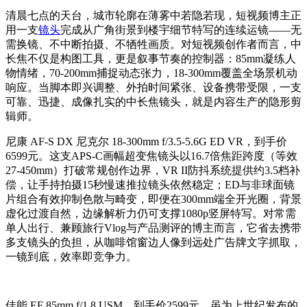
清晨七点的天台，城市轮廓在薄雾中若隐若现，短视频博主正
用一支
镜头
完成从广角街景到楼宇细节特写的连续运镜——无
需换镜、不中断拍摄、不牺牲画质。对短视频创作者而言，中
长焦不仅是构图工具，更是叙事节奏的控制器：85mm凝练人
物情绪，70-200mm捕捉动态张力，18-300mm覆盖全场景机动
响应。当脚本即兴调整、外拍时间紧张、设备携带受限，一支
可靠、迅捷、成像扎实的中长焦镜头，就是内容生产的隐形剪
辑师。
尼康 AF-S DX 尼克尔 18-300mm f/3.5-5.6G ED VR，到手价
6599元。这支APS-C画幅超变焦镜头以16.7倍焦距跨度（等效
27-450mm）打破常规创作边界，VR II防抖系统提供约3.5档补
偿，让手持拍摄15秒慢速推拉镜头依然稳定；ED与非球面镜
片组合有效抑制色散与畸变，即便在300mm端全开光圈，背景
虚化过渡自然，边缘解析力仍可支撑1080p竖屏特写。对常需
单人出行、兼顾旅行Vlog与产品测评的博主而言，它省去携带
多支镜头的负担，从咖啡馆窗边人像到远处广告牌文字抓取，
一镜到底，效率即竞争力。
佳能 EF 85mm f/1.8 USM，到手价2599元。虽为上世纪发布的