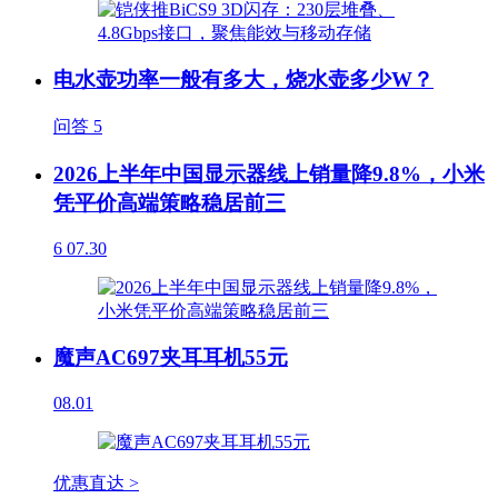
电水壶功率一般有多大，烧水壶多少W？
问答
5
2026上半年中国显示器线上销量降9.8%，小米
凭平价高端策略稳居前三
6
07.30
魔声AC697夹耳耳机55元
08.01
优惠直达 >