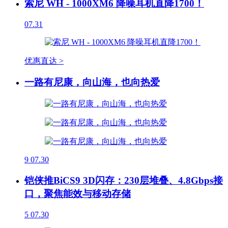
索尼 WH - 1000XM6 降噪耳机直降1700！
07.31
优惠直达 >
一路有尼康，向山海，也向热爱
9
07.30
铠侠推BiCS9 3D闪存：230层堆叠、4.8Gbps接
口，聚焦能效与移动存储
5
07.30