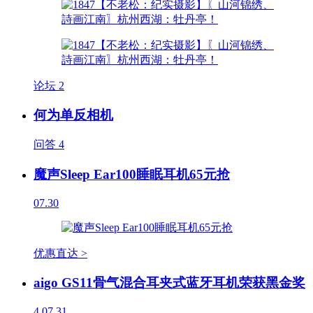
论坛
2
何为单反相机
问答
4
魔声Sleep Ear100睡眠耳机65元抢
07.30
优惠直达 >
aigo GS11骨气混合耳夹式蓝牙耳机荣获黑金奖
4
07.31