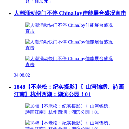
人潮涌动快门不停 ChinaJoy佳能展台盛况直击
34
08.02
1848【不老松：纪实摄影】〖山河锦绣、詩画
江南〗杭州西湖：湖滨公园！01