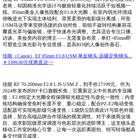
老将，却因精准光学设计与极致轻量化持续活跃于短视频一
线。85mm黄金人像焦段配合f/1.8大光圈，在室内弱光环境或
傍晚逆光下实现主体锐利、背景柔滑的电影级分离感；环形
USM马达带来安静迅捷的自动对焦，前组不旋转结构兼容花
瓣遮光罩与偏振镜，便于快速布光调整。尤其适合专注口播、
访谈、美妆类内容的博主——无需复杂布景，单灯+85mm即
可塑造立体光影与专业质感，是高ROI的人像创作基石。
佳能（Canon）EF 85mm f/1.8 USM 单反镜头 远摄定焦镜头...
￥3399.00元
优惠直达>>
佳能 RF 70-200mm F2.8 L IS USM Z，到手价27199元。作为
2024年发布的RF卡口旗舰长焦，它重新定义中长焦的专业阈
值：F2.8恒定大光圈全程保障暗光稳定性与虚化一致性；内变
焦结构确保变焦时长度不变、重心稳定，配合PZ-E2电动变焦
适配器可实现电影级匀速变焦；L级防尘防滴设计与双色外观
选择，契合高端品牌合作现场的视觉调性。对于承接商业项
目、追求影院级景深调度与色彩层次的进阶博主，这支镜头是
移动工作室的核心引擎，让每一次远距离跟拍、特写转场都具
备交付级完成度。