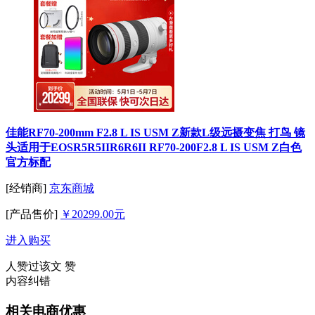
佳能RF70-200mm F2.8 L IS USM Z新款L级远摄变焦 打鸟 镜
头适用于EOSR5R5IIR6R6II RF70-200F2.8 L IS USM Z白色
官方标配
[经销商]
京东商城
[产品售价]
￥20299.00元
进入购买
人赞过该文
赞
内容纠错
相关电商优惠