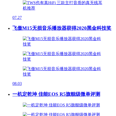
07.27
飞傲M15无损音乐播放器获得2020黑金科技奖
08.03
一机定乾坤 佳能EOS R5旗舰级微单评测