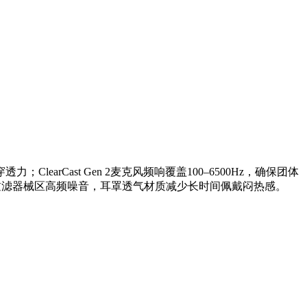
learCast Gen 2麦克风频响覆盖100–6500Hz，确保团体
效过滤器械区高频噪音，耳罩透气材质减少长时间佩戴闷热感。