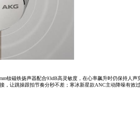
0mm钕磁铁扬声器配合93dB高灵敏度，在心率飙升时仍保持人声穿透力；C
延迟连接，让跳操跟拍节奏分秒不差；寒冰新星款ANC主动降噪有