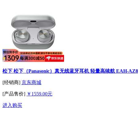
松下 松下（Panasonic）真无线蓝牙耳机 轻量高续航 EAH-AZ
[经销商]
京东商城
[产品售价]
￥1559.00元
进入购买