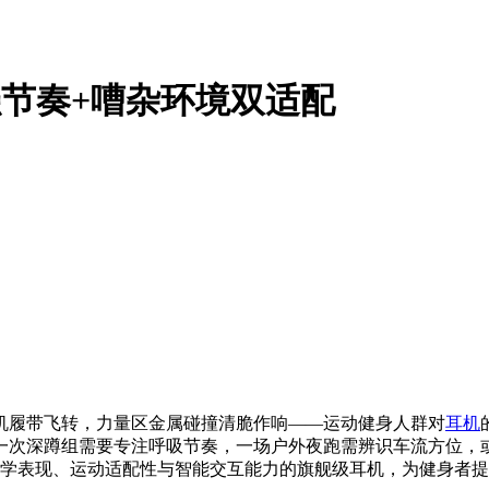
强节奏+嘈杂环境双适配
机履带飞转，力量区金属碰撞清脆作响——运动健身人群对
耳机
一次深蹲组需要专注呼吸节奏，一场户外夜跑需辨识车流方位，
专业声学表现、运动适配性与智能交互能力的旗舰级耳机，为健身