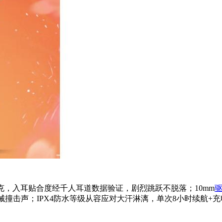
7克，入耳贴合度经千人耳道数据验证，剧烈跳跃不脱落；10mm
息、器械撞击声；IPX4防水等级从容应对大汗淋漓，单次8小时续航