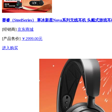
赛睿（SteelSeries） 寒冰新星Nova系列无线耳机 头戴式游戏
[经销商]
京东商城
[产品售价]
￥2999.00元
进入购买