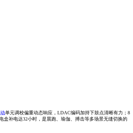
驱动
单元调校偏重动态响应，LDAC编码加持下鼓点清晰有力；8
+充电盒补电达32小时，是晨跑、瑜伽、搏击等多场景无缝切换的