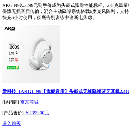
AKG N9以3299元到手价成为头戴式降噪性能标杆。281克
保障无损音质传输；混合主动降噪系统搭载6麦克风阵列，支持6
快充6小时使用，彻底告别训练中途断电焦虑。
爱科技（AKG）N9【旗舰音质】头戴式无线降噪蓝牙耳机2.4G
[经销商]
京东商城
[产品售价]
￥2399.00元
进入购买