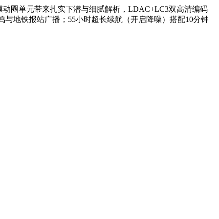
振膜动圈单元带来扎实下潜与细腻解析，LDAC+LC3双高清编码
鸣与地铁报站广播；55小时超长续航（开启降噪）搭配10分钟