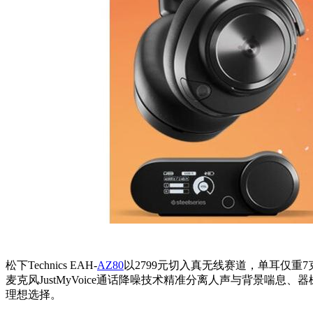
松下Technics EAH-
AZ80
以2799元切入真无线赛道，单耳仅重
麦克风JustMyVoice通话降噪技术精准分离人声与背景喘
理想选择。