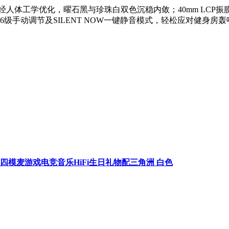
重量经人体工学优化，曜石黑与珍珠白双色沉稳内敛；40mm LCP
级手动调节及SILENT NOW一键静音模式，轻松应对健身房轰
四模麦游戏电竞音乐HiFi生日礼物配三角洲 白色