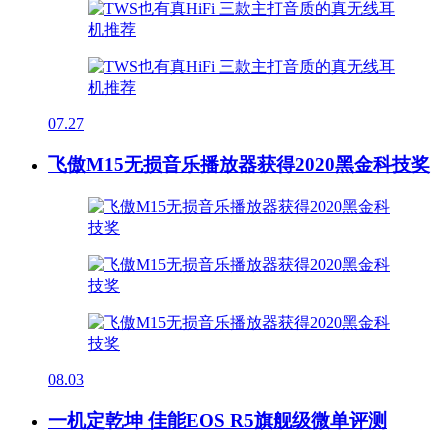
07.27
飞傲M15无损音乐播放器获得2020黑金科技奖
08.03
一机定乾坤 佳能EOS R5旗舰级微单评测