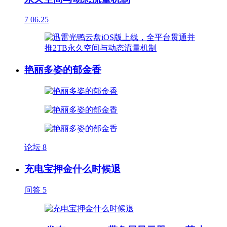
7
06.25
艳丽多姿的郁金香
论坛
8
充电宝押金什么时候退
问答
5