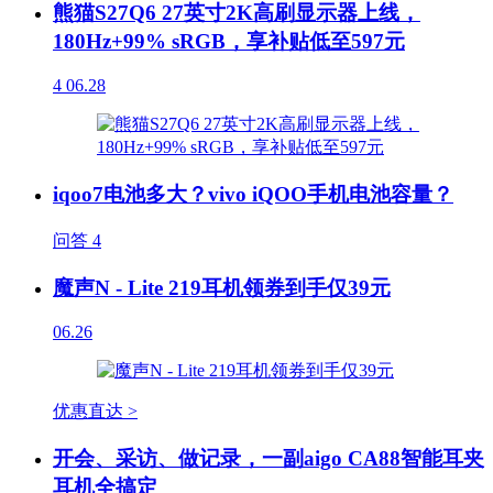
熊猫S27Q6 27英寸2K高刷显示器上线，
180Hz+99% sRGB，享补贴低至597元
4
06.28
iqoo7电池多大？vivo iQOO手机电池容量？
问答
4
魔声N - Lite 219耳机领券到手仅39元
06.26
优惠直达 >
开会、采访、做记录，一副aigo CA88智能耳夹
耳机全搞定