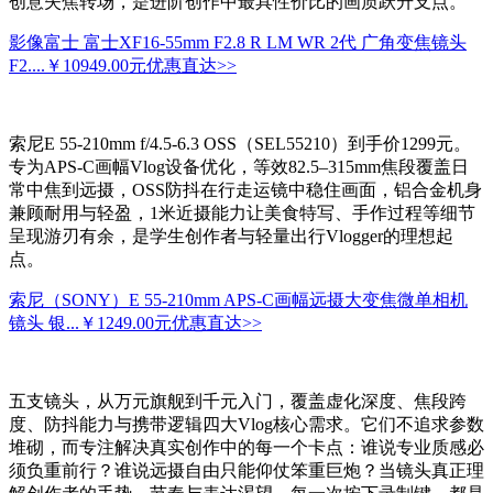
创意失焦转场，是进阶创作中最具性价比的画质跃升支点。
影像富士 富士XF16-55mm F2.8 R LM WR 2代 广角变焦镜头
F2....
￥10949.00元
优惠直达>>
索尼E 55-210mm f/4.5-6.3 OSS（SEL55210）到手价1299元。
专为APS-C画幅Vlog设备优化，等效82.5–315mm焦段覆盖日
常中焦到远摄，OSS防抖在行走运镜中稳住画面，铝合金机身
兼顾耐用与轻盈，1米近摄能力让美食特写、手作过程等细节
呈现游刃有余，是学生创作者与轻量出行Vlogger的理想起
点。
索尼（SONY）E 55-210mm APS-C画幅远摄大变焦微单相机
镜头 银...
￥1249.00元
优惠直达>>
五支镜头，从万元旗舰到千元入门，覆盖虚化深度、焦段跨
度、防抖能力与携带逻辑四大Vlog核心需求。它们不追求参数
堆砌，而专注解决真实创作中的每一个卡点：谁说专业质感必
须负重前行？谁说远摄自由只能仰仗笨重巨炮？当镜头真正理