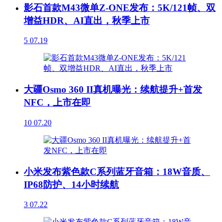
影石首款M43微单Z-ONE发布：5K/121帧、双
增益HDR、AI直出，秋季上市
5
07.19
大疆Osmo 360 II真机曝光：续航提升+首发
NFC，上市在即
10
07.20
小米发布紫色款C系列蓝牙音箱：18W音质、
IP68防护、14小时续航
3
07.22