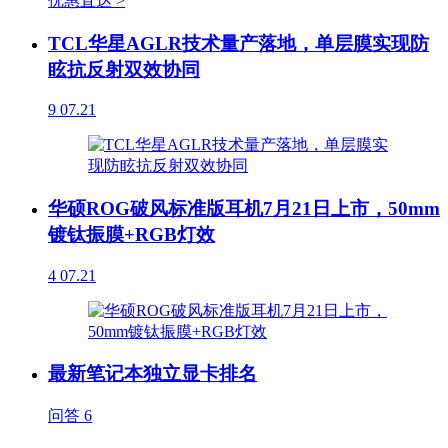
优惠直达 >
TCL华星AGLR技术量产落地，单层膜实现防
眩抗反射双效协同
9
07.21
华硕ROG破风标准版耳机7月21日上市，50mm
镀钛振膜+RGB灯效
4
07.21
最新笔记本独立显卡排名
问答
6