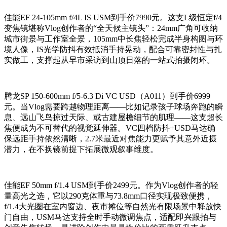
佳能EF 24-105mm f/4L IS USM到手价7990元。这支L级恒定f/4
变焦镜堪称Vlog创作者的“全天候主镜头”：24mm广角可收纳
城市街景与工作室全景，105mm中长焦轻松完成半身构图与环
境人像，IS光学防抖有效抵消手持晃动，配合可靠密封性与扎
实做工，支撑起从早市采访到山顶日落的一站式拍摄闭环。
腾龙SP 150-600mm f/5-6.3 Di VC USD（A011）到手价6999
元。当Vlog需要跨越物理距离——比如记录孩子球场奔跑的瞬
息、远山飞鸟掠过天际、或古建屋檐细节的肌理——这支超长
焦便成为不可替代的视觉延伸器。VC四档防抖+USD马达确
保远距手持依然清晰，2.7米最近对焦能力更赋予其意外近摄
潜力，在不换镜前提下拓展微观叙事维度。
佳能EF 50mm f/1.4 USM到手价2499元。作为Vlog创作者的轻
量高光之选，它以290克体重与73.8mm口径实现极致便携，
f/1.4大光圈在室内窗边、夜市摊位等自然光有限场景中释放快
门自由，USM马达支持全时手动微调焦点，适配即兴跟拍与