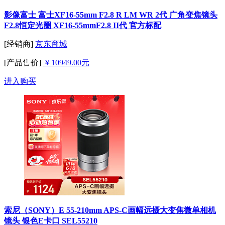
影像富士 富士XF16-55mm F2.8 R LM WR 2代 广角变焦镜头
F2.8恒定光圈 XF16-55mmF2.8 II代 官方标配
[经销商]
京东商城
[产品售价]
￥10949.00元
进入购买
索尼（SONY）E 55-210mm APS-C画幅远摄大变焦微单相机
镜头 银色E卡口 SEL55210