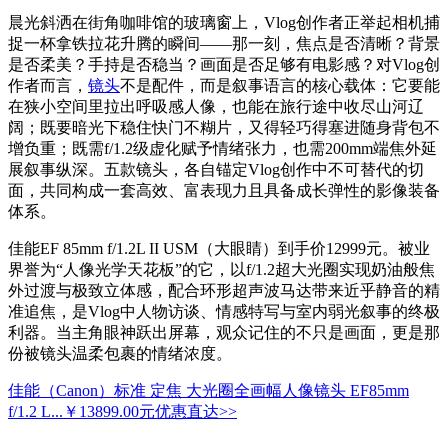
晨光斜洒在街角咖啡馆的玻璃窗上，Vlog创作者正举起相机捕
捉一杯拿铁拉花升腾的瞬间——那一刻，焦点是否清晰？背景
是否柔美？手持是否稳当？画面是否足够有电影感？对Vlog创
作者而言，
镜头
不是配件，而是叙事语言的核心载体：它要能
在狭小空间里拉出呼吸感人像，也能在旅行途中收尽山河辽
阔；既要暗光下稳住快门不糊片，又得轻巧得塞进随身背包不
增负重；既需f/1.2级虚化赋予情绪张力，也需200mm端焦外延
展叙事纵深。五款镜头，各自锚定Vlog创作中不可替代的切
面，共同构成一套高效、富表现力且具备成长弹性的影像装备
体系。
佳能EF 85mm f/1.2L II USM（大眼睛）到手价12999元。被业
界誉为“人像光学天花板”的它，以f/1.2超大光圈实现奶油般焦
外过渡与极致立体感，配合环形超声波马达带来近乎静音的精
准追焦，是Vlog中人物访谈、情感特写与室内弱光叙事的终极
利器。当主角眼神跃出屏幕，观众记住的不只是画面，更是那
份被镜头温柔包裹的情绪浓度。
佳能（Canon）标准 定焦 大光圈全画幅人像镜头 EF85mm
f/1.2 L...
￥13899.00元
优惠直达>>