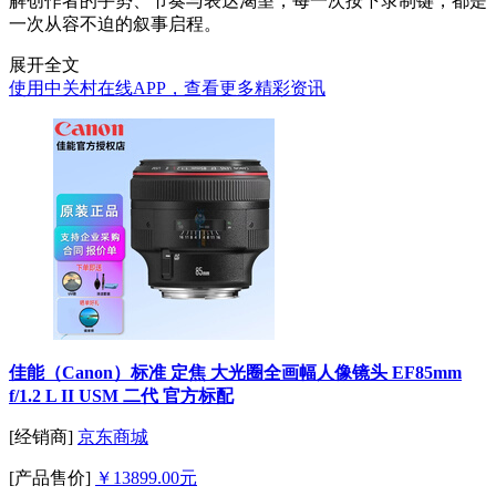
解创作者的手势、节奏与表达渴望，每一次按下录制键，都是
一次从容不迫的叙事启程。
展开全文
使用中关村在线APP，查看更多精彩资讯
佳能（Canon）标准 定焦 大光圈全画幅人像镜头 EF85mm
f/1.2 L II USM 二代 官方标配
[经销商]
京东商城
[产品售价]
￥13899.00元