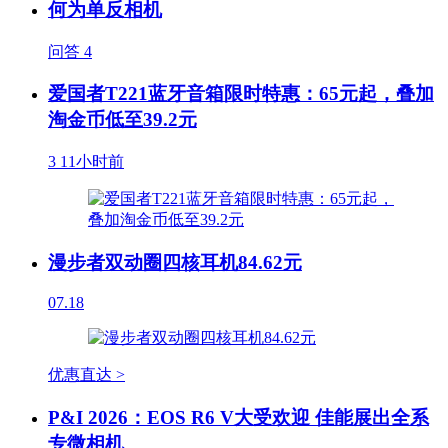
何为单反相机
问答
4
爱国者T221蓝牙音箱限时特惠：65元起，叠加
淘金币低至39.2元
3
11小时前
漫步者双动圈四核耳机84.62元
07.18
优惠直达 >
P&I 2026：EOS R6 V大受欢迎 佳能展出全系
专微相机