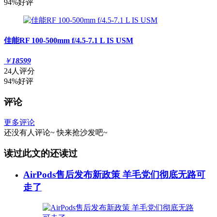
94%好评
佳能RF 100-500mm f/4.5-7.1 L IS USM
￥
18599
24人评分
94%好评
评论
更多评论
还没有人评论~
快来
抢沙发
吧~
读过此文的还读过
AirPods售后发布新政策 羊毛党们彻底无路可
走了