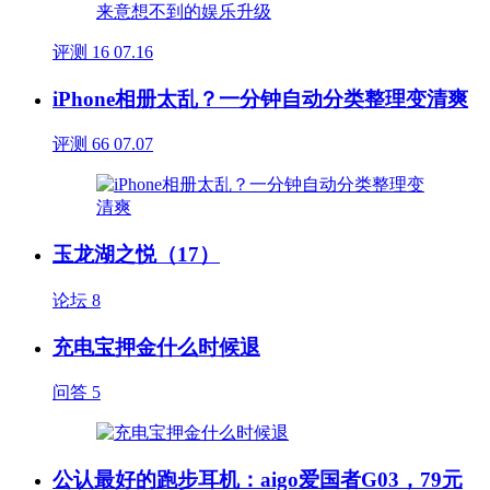
评测
16
07.16
iPhone相册太乱？一分钟自动分类整理变清爽
评测
66
07.07
玉龙湖之悦（17）
论坛
8
充电宝押金什么时候退
问答
5
公认最好的跑步耳机：aigo爱国者G03，79元