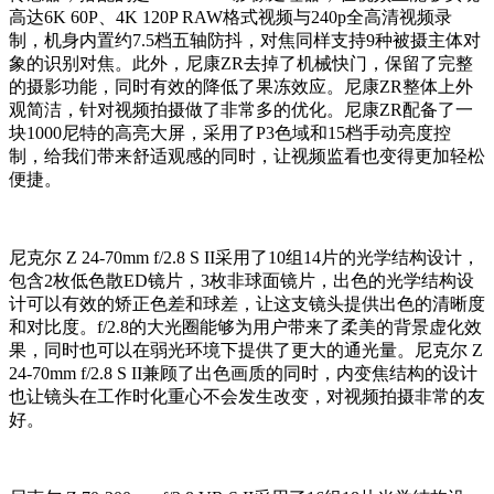
高达6K 60P、4K 120P RAW格式视频与240p全高清视频录
制，机身内置约7.5档五轴防抖，对焦同样支持9种被摄主体对
象的识别对焦。此外，尼康ZR去掉了机械快门，保留了完整
的摄影功能，同时有效的降低了果冻效应。尼康ZR整体上外
观简洁，针对视频拍摄做了非常多的优化。尼康ZR配备了一
块1000尼特的高亮大屏，采用了P3色域和15档手动亮度控
制，给我们带来舒适观感的同时，让视频监看也变得更加轻松
便捷。
尼克尔 Z 24-70mm f/2.8 S II采用了10组14片的光学结构设计，
包含2枚低色散ED镜片，3枚非球面镜片，出色的光学结构设
计可以有效的矫正色差和球差，让这支镜头提供出色的清晰度
和对比度。f/2.8的大光圈能够为用户带来了柔美的背景虚化效
果，同时也可以在弱光环境下提供了更大的通光量。尼克尔 Z
24-70mm f/2.8 S II兼顾了出色画质的同时，内变焦结构的设计
也让镜头在工作时化重心不会发生改变，对视频拍摄非常的友
好。