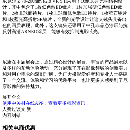
尼克尔 Z 70-200mm f/2.8 VR S II采用了16组18片光学结构设
计，其中包含了1枚低色散ED镜片、1枚加强型低色散ED镜
片、2枚非球面镜片、1枚非球面低色散ED镜片、1枚萤石镜片
和1枚蓝光高折射SR镜片，全新的光学设计让这支镜头具备出
色的画质表现。此外，这支镜头还采用了中孔非晶态涂层与抗
反射高清ARNEO涂层，能够有效抑制鬼影眩光。
尼康在本届展会上，通过精心设计的展台、丰富的产品展示以
及多样的互动体验活动，充分展现了其在影像领域的创新实力
和对用户需求的深刻理解，为广大摄影爱好者和专业人士搭建
了一个交流、体验和学习的优质平台，也让更多人感受到了尼
康影像的独特魅力。
展开全文
使用中关村在线APP，查看更多精彩资讯
人赞过该文
赞
内容纠错
相关电商优惠