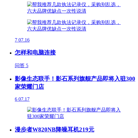
7
07.16
怎样和电脑连接
问答
5
影像生态联手！影石系列旗舰产品即将入驻300
家荣耀门店
6
07.17
漫步者W820NB降噪耳机219元