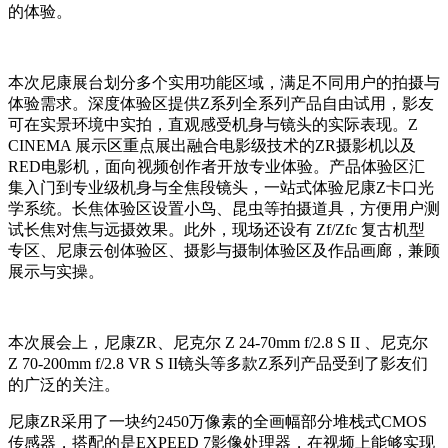
的体验。
本次尼康展台划分多个实用功能区域，满足不同用户的拍摄与
体验需求。深度体验区提供Z系列全系列产品自由试用，影友
可在实景环境中实拍，直观感受机身与镜头的实际表现。Z
CINEMA 展示区重点展出融合电影级技术的ZR摄影机以及
RED电影机，面向视频创作者开放专业体验。产品体验区汇
集入门到专业级机身与全焦段镜头，一站式体验尼康Z卡口光
学系统。长焦体验区设置小鸟、昆虫等拍摄道具，方便用户测
试长焦对焦与远摄效果。此外，现场还设有 Zf/Zfc 复古机型
专区、尼康云创体验区、摄影与摄制体验区及作品画廊，兼顾
展示与实操。
本次展会上，尼康ZR、尼克尔 Z 24-70mm f/2.8 S II 、尼克尔
Z 70-200mm f/2.8 VR S II镜头等多款Z系列产品受到了影友们
的广泛的关注。
尼康ZR采用了一块约2450万像素的全画幅部分堆栈式CMOS
传感器，搭配的是EXPEED 7影像处理器，在视频上能够实现