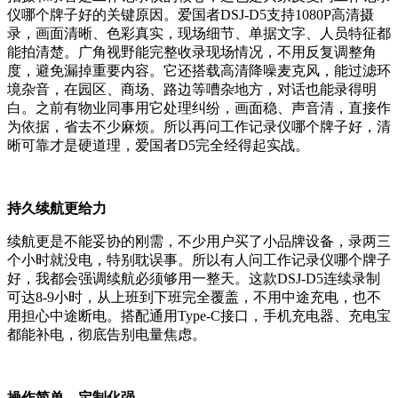
仪哪个牌子好的关键原因。爱国者DSJ-D5支持1080P高清摄
录，画面清晰、色彩真实，现场细节、单据文字、人员特征都
能拍清楚。广角视野能完整收录现场情况，不用反复调整角
度，避免漏掉重要内容。它还搭载高清降噪麦克风，能过滤环
境杂音，在园区、商场、路边等嘈杂地方，对话也能录得明
白。之前有物业同事用它处理纠纷，画面稳、声音清，直接作
为依据，省去不少麻烦。所以再问工作记录仪哪个牌子好，清
晰可靠才是硬道理，爱国者D5完全经得起实战。
持久续航更给力
续航更是不能妥协的刚需，不少用户买了小品牌设备，录两三
个小时就没电，特别耽误事。所以有人问工作记录仪哪个牌子
好，我都会强调续航必须够用一整天。这款DSJ-D5连续录制
可达8-9小时，从上班到下班完全覆盖，不用中途充电，也不
用担心中途断电。搭配通用Type-C接口，手机充电器、充电宝
都能补电，彻底告别电量焦虑。
操作简单，定制化强