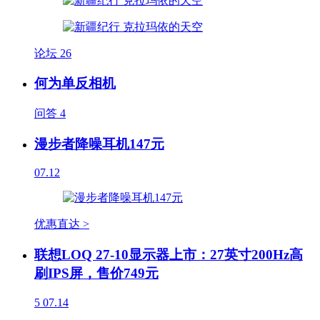
论坛
26
何为单反相机
问答
4
漫步者降噪耳机147元
07.12
优惠直达 >
联想LOQ 27-10显示器上市：27英寸200Hz高
刷IPS屏，售价749元
5
07.14