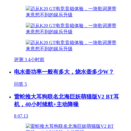
评测
3
4小时前
电水壶功率一般有多大，烧水壶多少W？
问答
5
雷蛇推大耳狗联名北海巨妖萌猫版V2 BT耳
机，40小时续航+主动降噪
8
07.13