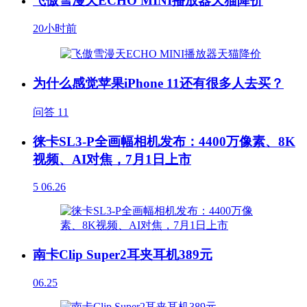
飞傲雪漫天ECHO MINI播放器天猫降价
20小时前
为什么感觉苹果iPhone 11还有很多人去买？
问答
11
徕卡SL3-P全画幅相机发布：4400万像素、8K
视频、AI对焦，7月1日上市
5
06.26
南卡Clip Super2耳夹耳机389元
06.25