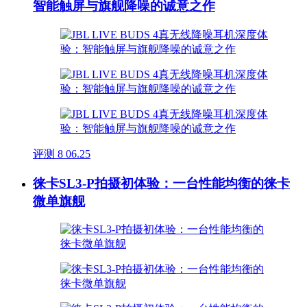
智能触屏与旗舰降噪的诚意之作
评测
8
06.25
徕卡SL3-P拍摄初体验：一台性能均衡的徕卡
微单旗舰