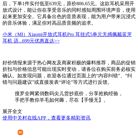
后，下单1件实付低至639元，原价806.65元。这款耳机采用开
放式设计，能让你在享受音乐的同时感知周围环境声音，使用
起来更加安全。它具备出色的音质表现，能为用户带来沉浸式
的音乐体验，满足你对高品质音频的追求。
小米（MI）Xiaomi开放式耳机Pro 耳挂式5单元无感佩戴蓝牙
耳机 适...
699元
优惠直达>>
好价情报来源于热心网友及商家积极的爆料推荐，商品的促销
折扣与价格信息可能出现实时变动，请各位在购买前务必核实
确认。如发现问题，欢迎各位通过页面上的“内容纠错”、“纠
错与问题建议”或直接发表“评论”等方式进行反馈。
搜罗全网紧俏数码尖儿货抄底价，分享抢购经验，
手把手教你羊毛如何薅，尽在【手慢无】。
展开全文
使用中关村在线APP，查看更多精彩资讯