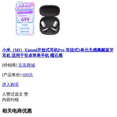
小米（MI）Xiaomi开放式耳机Pro 耳挂式5单元无感佩戴蓝牙
耳机 适用于安卓苹果手机 曜石黑
[经销商]
京东商城
[产品售价]
699元
进入购买
人赞过该文
赞
内容纠错
相关电商优惠