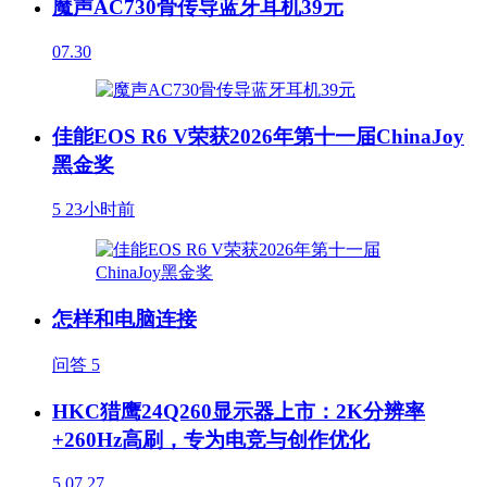
魔声AC730骨传导蓝牙耳机39元
07.30
佳能EOS R6 V荣获2026年第十一届ChinaJoy
黑金奖
5
23小时前
怎样和电脑连接
问答
5
HKC猎鹰24Q260显示器上市：2K分辨率
+260Hz高刷，专为电竞与创作优化
5
07.27