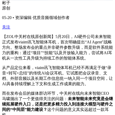
彬子
原创
05-20 • 资深编辑 优质音频领域创作者
关注
【ZOL中关村在线原创新闻】5月20日，AI硬件公司未来智能
正式发布viaim讯飞智能体耳机，首次明确提出“AI Agent”战略
方向。整场发布会的重点并非硬件参数升级，而是软件系统能
力的重构：通过“项目”“技能”以及开放输入能力，尝试将AI耳
机从一次性工具升级为持续工作的智能体系统。
从产品定位来看，viaim讯飞智能体耳机已经不再满足于做“录
音+转写+总结”的传统AI会议耳机。它试图把会议录音、文
档、外部音频以及长期工作信息统一纳入同一个项目空间，让
AI具备持续理解上下文和生成工作成果的能力。
而在发布会后的媒体群访环节，中关村在线向未来智能CEO
马啸抛出了一个更值得关注的问题：
未来智能未来究竟是会继
续拓展硬件入口，还是把更多精力投入到连接大模型与硬件之
间的“中间层”能力建设？
这个问题的意义其实远超过一款耳
机。