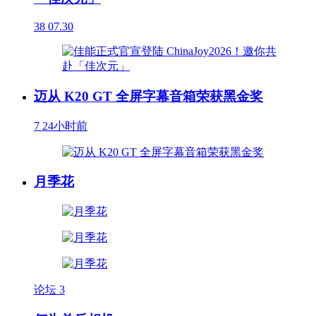
38
07.30
迈从 K20 GT 全屏字幕音箱荣获黑金奖
7
24小时前
月季花
论坛
3