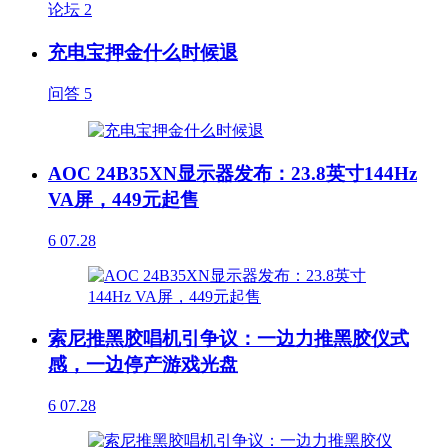
论坛
2
充电宝押金什么时候退
问答
5
AOC 24B35XN显示器发布：23.8英寸144Hz
VA屏，449元起售
6
07.28
索尼推黑胶唱机引争议：一边力推黑胶仪式
感，一边停产游戏光盘
6
07.28