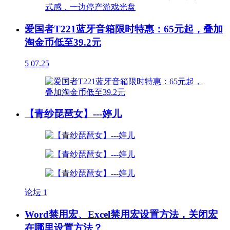
爱国者T221蓝牙音箱限时特惠：65元起，叠加
淘金币低至39.2元
5
07.25
【青纱琵琶女】---婷儿
论坛
1
Word禁用宏、Excel禁用宏设置方法，关闭宏
在哪里设置方法？