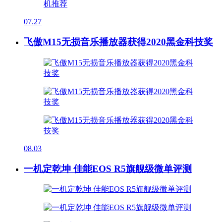
07.27
飞傲M15无损音乐播放器获得2020黑金科技奖
08.03
一机定乾坤 佳能EOS R5旗舰级微单评测