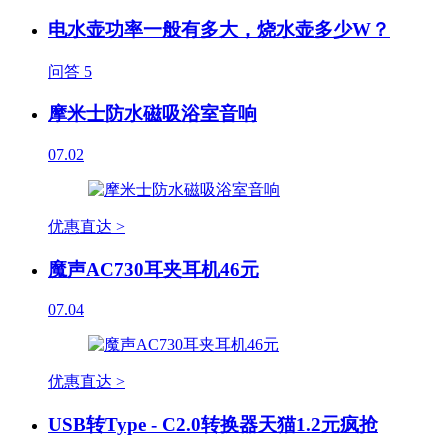
电水壶功率一般有多大，烧水壶多少W？
问答
5
摩米士防水磁吸浴室音响
07.02
优惠直达 >
魔声AC730耳夹耳机46元
07.04
优惠直达 >
USB转Type - C2.0转换器天猫1.2元疯抢