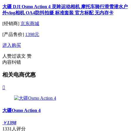
大疆 DJI Osmo Action 4 灵眸运动相机 摩托车骑行滑雪潜水户
外vlog相机 OA4防抖拍摄 标准套装 官方标配 无内存卡
[经销商]
京东商城
[产品售价]
1398元
进入购买
人赞过该文
赞
内容纠错
相关电商优惠

大疆Osmo Action 4
￥
1398
1331人评分