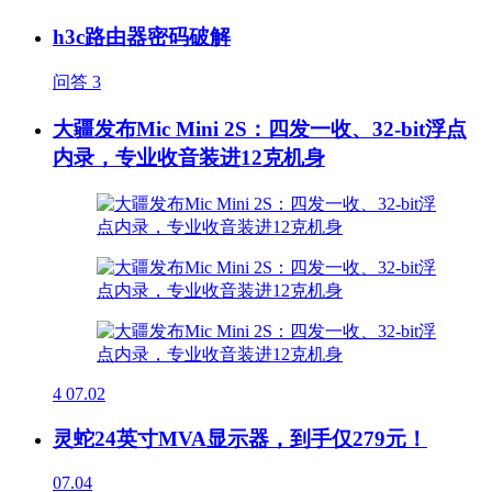
h3c路由器密码破解
问答
3
大疆发布Mic Mini 2S：四发一收、32-bit浮点
内录，专业收音装进12克机身
4
07.02
灵蛇24英寸MVA显示器，到手仅279元！
07.04