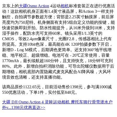
京东上的
大疆Osmo Action
4运动
相机
标准套装正在进行优惠活
动！这款相机机身正面有1.4英寸液晶屏，和Action 3一样支持
触控，自拍调节参数超方便；背部是2.25英寸触摸屏，前后屏
亮度均为750尼特。机身侧面有支持5组自定义功能的按键，能
快速切换即刻开拍。防水性能提升，从16米升级到18米，支持
湿手操作，配防水壳可支持60米。镜头采用1/1.3英寸的
CMOS，等效2.4μm像素尺寸，光圈F2.8，传感器相比上代有
所提高。支持10bit色深，最高能在4K 120P拍摄参数下开启，
新增D - Log M模式，后期调色更简单。还支持360°地平线增
稳、地平校正、超级增稳。电池可在 - 20℃正常使用，容量
1770mAh，最长续航超160分钟，且支持快充，18分钟可充到
80%。此外，新增自拍杆消除功能，可导出陀螺仪数据用于后
期增稳，相机底部内置隐藏式麦克风配合AI降风噪，大风环
境音效也清晰，还支持直播功能。
该商品原价1122.65元，目前活动售价1398元，参与满1000减
550优惠活动，下单1件，实付低至848元。
大疆 DJI Osmo Action 4 灵眸运动相机 摩托车骑行滑雪潜水户
外v...
1398元
优惠直达>>