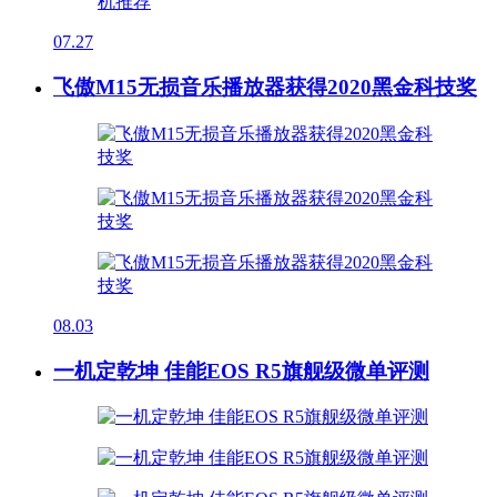
07.27
飞傲M15无损音乐播放器获得2020黑金科技奖
08.03
一机定乾坤 佳能EOS R5旗舰级微单评测