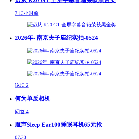
迈从 K20 GT 全屏字幕音箱荣获黑金奖
7
13小时前
2026年- 南京夫子庙纪实拍-0524
论坛
2
何为单反相机
问答
4
魔声Sleep Ear100睡眠耳机65元抢
07.30