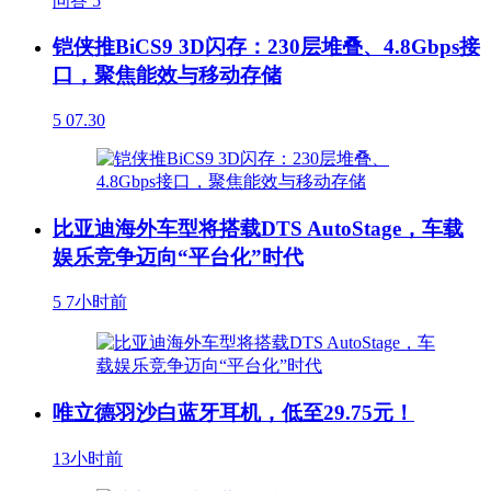
问答
5
铠侠推BiCS9 3D闪存：230层堆叠、4.8Gbps接
口，聚焦能效与移动存储
5
07.30
比亚迪海外车型将搭载DTS AutoStage，车载
娱乐竞争迈向“平台化”时代
5
7小时前
唯立德羽沙白蓝牙耳机，低至29.75元！
13小时前