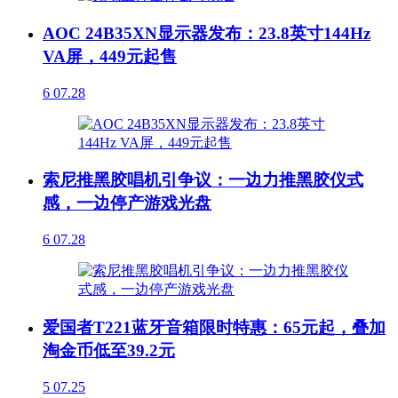
AOC 24B35XN显示器发布：23.8英寸144Hz
VA屏，449元起售
6
07.28
索尼推黑胶唱机引争议：一边力推黑胶仪式
感，一边停产游戏光盘
6
07.28
爱国者T221蓝牙音箱限时特惠：65元起，叠加
淘金币低至39.2元
5
07.25