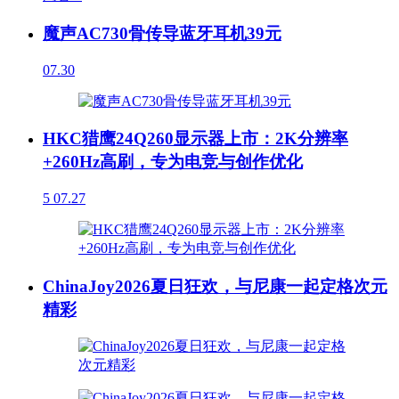
魔声AC730骨传导蓝牙耳机39元
07.30
HKC猎鹰24Q260显示器上市：2K分辨率
+260Hz高刷，专为电竞与创作优化
5
07.27
ChinaJoy2026夏日狂欢，与尼康一起定格次元
精彩