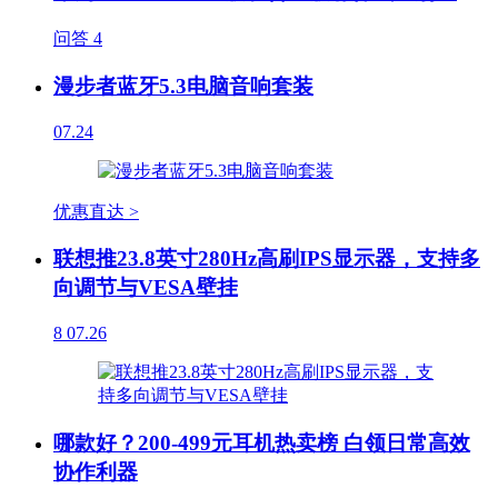
问答
4
漫步者蓝牙5.3电脑音响套装
07.24
优惠直达 >
联想推23.8英寸280Hz高刷IPS显示器，支持多
向调节与VESA壁挂
8
07.26
哪款好？200-499元耳机热卖榜 白领日常高效
协作利器