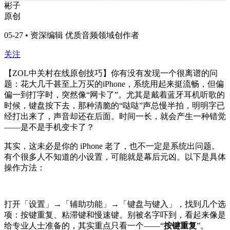
彬子
原创
05-27 • 资深编辑 优质音频领域创作者
关注
【ZOL中关村在线原创技巧】你有没有发现一个很离谱的问
题：花大几千甚至上万买的iPhone，系统用起来挺流畅，但偏
偏一到打字时，突然像“网卡了”。尤其是戴着蓝牙耳机听歌的
时候，键盘按下去，那种清脆的“哒哒”声总慢半拍，明明字已
经打出来了，声音却还在后面。时间一长，就会产生一种错觉
——是不是手机变卡了？
其实，这未必是你的 iPhone 老了，也不一定是系统出问题。
有个很多人不知道的小设置，可能就是幕后元凶。以下是具体
操作方法：
打开「设置」→「辅助功能」→「键盘与键入」，找到几个选
项：按键重复、粘滞键和慢速键。别被名字吓到，看起来像是
给专业人士准备的，其实重点只看一个——“
按键重复
”。