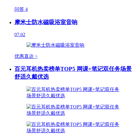
问答
4
摩米士防水磁吸浴室音响
07.02
优惠直达 >
百元耳机热卖榜单TOP5 网课+笔记双任务场景
舒适久戴优选