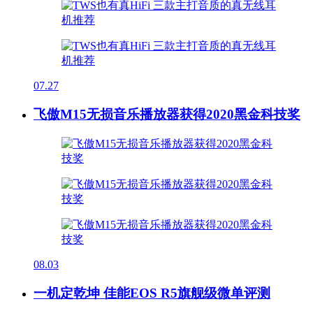
07.27
飞傲M15无损音乐播放器获得2020黑金科技奖
08.03
一机定乾坤 佳能EOS R5旗舰级微单评测