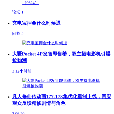
论坛
1
充电宝押金什么时候退
问答
5
大疆Pocket 4P发售即售罄，双主摄电影机引爆
抢购潮
3
12小时前
凡人修仙传动画177-178集优化重制上线，回应
观众反馈精修剧情与角色
3
06.20