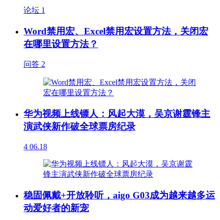
论坛
1
Word禁用宏、Excel禁用宏设置方法，关闭宏
在哪里设置方法？
问答
2
华为视频上线镖人：风起大漠，吴京谢霆锋主
演武侠新作破全球票房纪录
4
06.18
稳固佩戴+开放聆听，aigo G03成为越来越多运
动爱好者的新宠