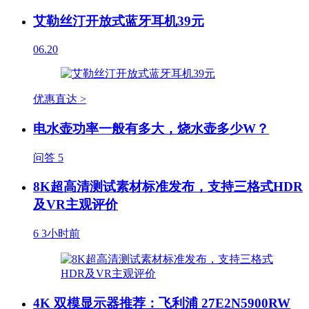
艾勒丝汀开放式蓝牙耳机39元
06.20
优惠直达 >
电水壶功率一般有多大，烧水壶多少W？
问答
5
8K超高清测试素材标准发布，支持三格式HDR
及VR主观评价
6
3小时前
4K 双模显示器推荐：飞利浦 27E2N5900RW