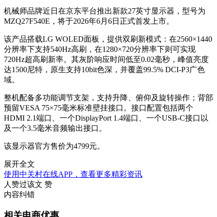
机械师品牌近日在京东平台推出新款27英寸显示器，型号为
MZQ27F540E，将于2026年6月6日正式首发上市。
该产品搭载LG WOLED面板，提供双刷新模式：在2560×1440
分辨率下支持540Hz高刷，在1280×720分辨率下则可实现
720Hz超高刷新率。其灰阶响应时间低至0.02毫秒，峰值亮度
达1500尼特，原生支持10bit色深，并覆盖99.5% DCI-P3广色
域。
整机配备多功能调节支架，支持升降、俯仰及旋转操作；背部
预留VESA 75×75毫米标准壁挂接口。接口配置包括两个
HDMI 2.1端口、一个DisplayPort 1.4端口、一个USB-C接口以
及一个3.5毫米音频输出接口。
该显示器官方售价为4799元。
展开全文
使用中关村在线APP，查看更多精彩资讯
人赞过该文
赞
内容纠错
相关电商优惠