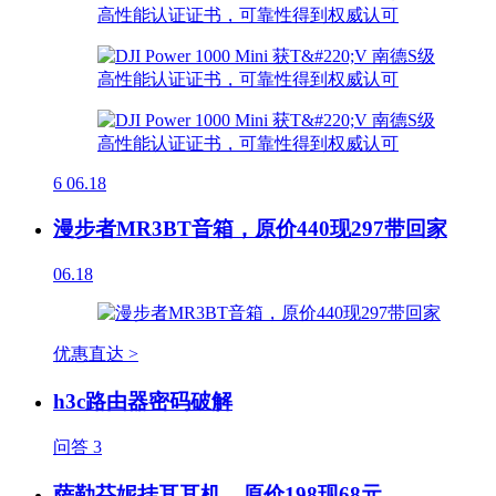
6
06.18
漫步者MR3BT音箱，原价440现297带回家
06.18
优惠直达 >
h3c路由器密码破解
问答
3
萨勒芬妮挂耳耳机，原价198现68元