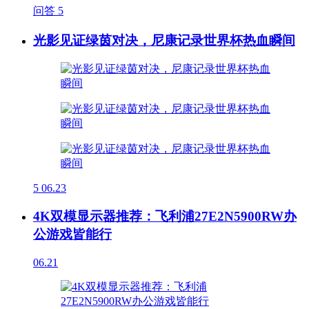
问答
5
光影见证绿茵对决，尼康记录世界杯热血瞬间
5
06.23
4K双模显示器推荐：飞利浦27E2N5900RW办
公游戏皆能行
06.21