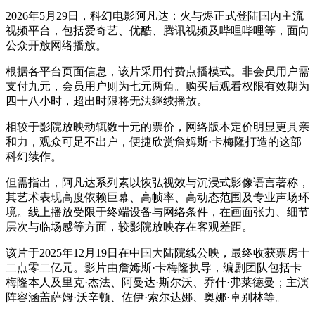
2026年5月29日，科幻电影阿凡达：火与烬正式登陆国内主流
视频平台，包括爱奇艺、优酷、腾讯视频及哔哩哔哩等，面向
公众开放网络播放。
根据各平台页面信息，该片采用付费点播模式。非会员用户需
支付九元，会员用户则为七元两角。购买后观看权限有效期为
四十八小时，超出时限将无法继续播放。
相较于影院放映动辄数十元的票价，网络版本定价明显更具亲
和力，观众可足不出户，便捷欣赏詹姆斯·卡梅隆打造的这部
科幻续作。
但需指出，阿凡达系列素以恢弘视效与沉浸式影像语言著称，
其艺术表现高度依赖巨幕、高帧率、高动态范围及专业声场环
境。线上播放受限于终端设备与网络条件，在画面张力、细节
层次与临场感等方面，较影院放映存在客观差距。
该片于2025年12月19日在中国大陆院线公映，最终收获票房十
二点零二亿元。影片由詹姆斯·卡梅隆执导，编剧团队包括卡
梅隆本人及里克·杰法、阿曼达·斯尔沃、乔什·弗莱德曼；主演
阵容涵盖萨姆·沃辛顿、佐伊·索尔达娜、奥娜·卓别林等。