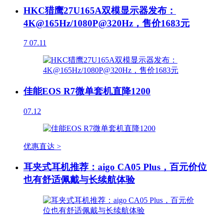
HKC猎鹰27U165A双模显示器发布：
4K@165Hz/1080P@320Hz，售价1683元
7
07.11
佳能EOS R7微单套机直降1200
07.12
优惠直达 >
耳夹式耳机推荐：aigo CA05 Plus，百元价位
也有舒适佩戴与长续航体验