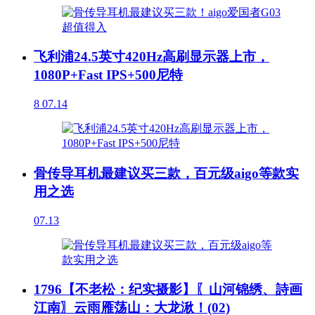
飞利浦24.5英寸420Hz高刷显示器上市，
1080P+Fast IPS+500尼特
8
07.14
骨传导耳机最建议买三款，百元级aigo等款实
用之选
07.13
1796【不老松：纪实摄影】〖山河锦绣、詩画
江南〗云雨雁荡山：大龙湫！(02)