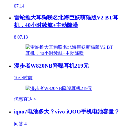
07.14
雷蛇推大耳狗联名北海巨妖萌猫版V2 BT耳
机，40小时续航+主动降噪
8
07.13
漫步者W820NB降噪耳机219元
10小时前
优惠直达 >
iqoo7电池多大？vivo iQOO手机电池容量？
问答
4