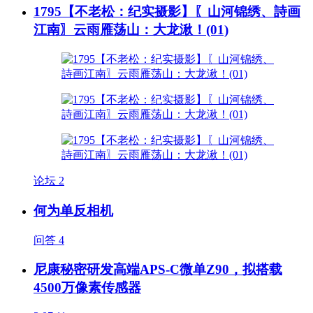
1795【不老松：纪实摄影】〖山河锦绣、詩画
江南〗云雨雁荡山：大龙湫！(01)
论坛
2
何为单反相机
问答
4
尼康秘密研发高端APS-C微单Z90，拟搭载
4500万像素传感器