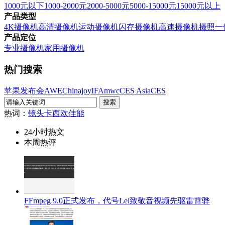
1000元以下
1000-2000元
2000-5000元
5000-15000元
15000元以上
产品类型
4K摄像机
高清摄像机
运动摄像机
闪存摄像机
高速摄像机
摄照一
产品定位
专业摄像机
家用摄像机
热门搜索
苹果发布会
AWE
Chinajoy
IFA
mwc
CES Asia
CES
热词：
镜头
卡西欧
佳能
24小时热文
本周热评
FFmpeg 9.0正式发布，代号Lei致敬音视频先驱雷霄骅