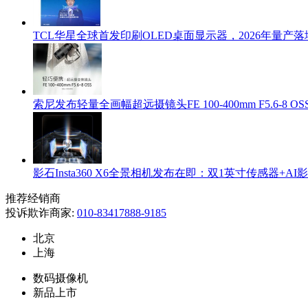
TCL华星全球首发印刷OLED桌面显示器，2026年量产落
索尼发布轻量全画幅超远摄镜头FE 100-400mm F5.6-8 OS
影石Insta360 X6全景相机发布在即：双1英寸传感器+A
推荐经销商
投诉欺诈商家:
010-83417888-9185
北京
上海
数码摄像机
新品上市