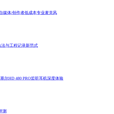
验：进阶自媒体/创作者低成本专业麦克风
执法与工程记录新范式
HD 480 PRO监听耳机深度体验
验评测