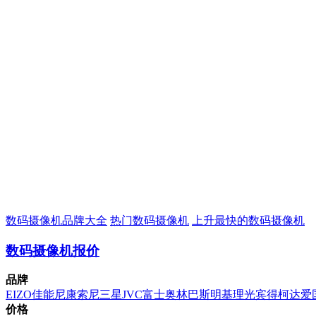
数码摄像机品牌大全
热门数码摄像机
上升最快的数码摄像机
数码摄像机报价
品牌
EIZO
佳能
尼康
索尼
三星
JVC
富士
奥林巴斯
明基
理光
宾得
柯达
爱
价格