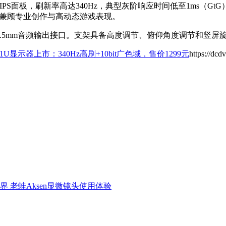
t IPS面板，刷新率高达340Hz，典型灰阶响应时间低至1ms（
，兼顾专业创作与高动态游戏表现。
一个3.5mm音频输出接口。支架具备高度调节、俯仰角度调节和竖屏旋转
01U显示器上市：340Hz高刷+10bit广色域，售价1299元
https://dc
界 老蛙Aksen显微镜头使用体验