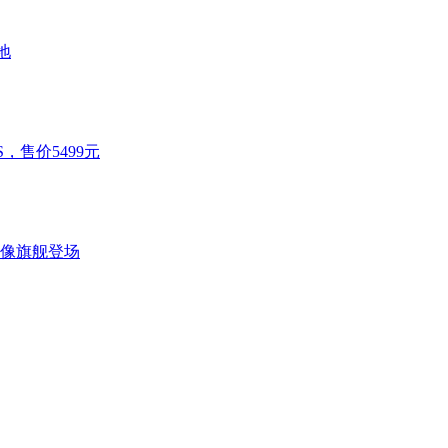
地
S，售价5499元
I影像旗舰登场