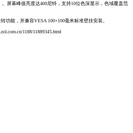
GtG）。屏幕峰值亮度达400尼特，支持10位色深显示，色域覆盖范
功能，并兼容VESA 100×100毫米标准壁挂安装。
dv.zol.com.cn/1188/11889345.html