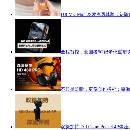
DJI Mic Mini 2S麦克风体
全程智控，爱国者5G记录仪重塑
不只是监听，更像创作搭档：森海塞尔
双摄加持 DJI Osmo Pocket 4P体