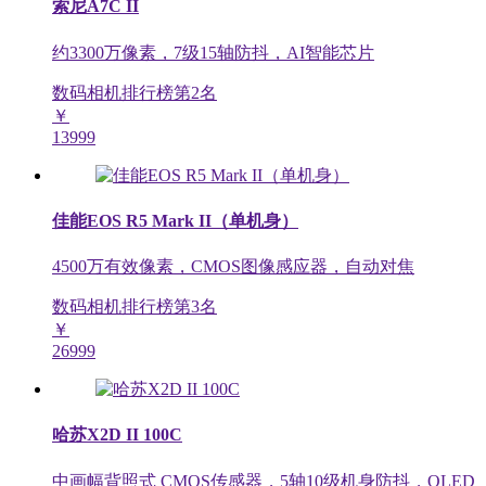
索尼A7C II
约3300万像素，7级15轴防抖，AI智能芯片
数码相机排行榜第
2
名
￥
13999
佳能EOS R5 Mark II（单机身）
4500万有效像素，CMOS图像感应器，自动对焦
数码相机排行榜第
3
名
￥
26999
哈苏X2D II 100C
中画幅背照式 CMOS传感器，5轴10级机身防抖，OLED