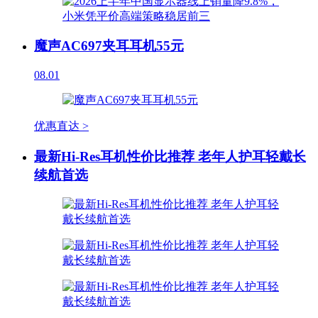
魔声AC697夹耳耳机55元
08.01
优惠直达 >
最新Hi-Res耳机性价比推荐 老年人护耳轻戴长
续航首选