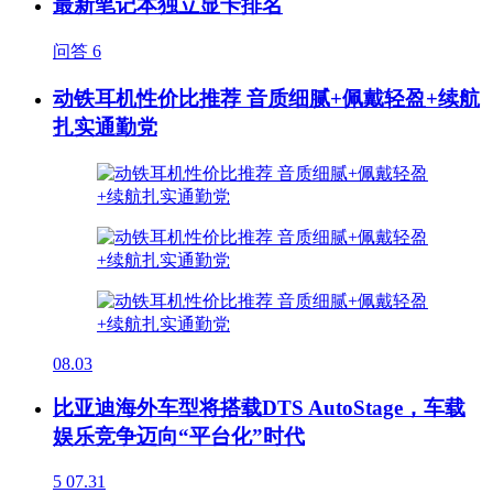
最新笔记本独立显卡排名
问答
6
动铁耳机性价比推荐 音质细腻+佩戴轻盈+续航
扎实通勤党
08.03
比亚迪海外车型将搭载DTS AutoStage，车载
娱乐竞争迈向“平台化”时代
5
07.31