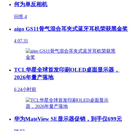
何为单反相机
问答
4
aigo GS11骨气混合耳夹式蓝牙耳机荣获黑金奖
4
07.31
TCL华星全球首发印刷OLED桌面显示器，
2026年量产落地
6
24小时前
华为MateView SE显示器促销，到手仅699元
08.02