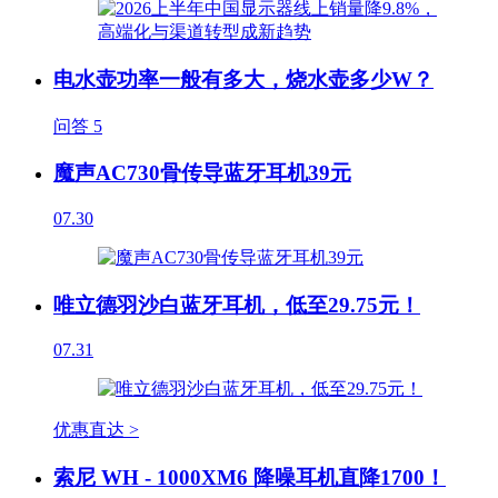
电水壶功率一般有多大，烧水壶多少W？
问答
5
魔声AC730骨传导蓝牙耳机39元
07.30
唯立德羽沙白蓝牙耳机，低至29.75元！
07.31
优惠直达 >
索尼 WH - 1000XM6 降噪耳机直降1700！