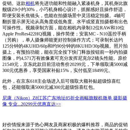
促销。这款
相机
将先进功能和性能融入紧凑机身，其机身比旗
舰级Z9小约30%，小巧机身精心设计，抓握感好且操作舒适，
即便安装长焦镜头，也能在拍摄场景中灵活稳定拍摄。4轴可
翻折显示屏无论从高角度或低角度、水平或竖直拍摄都有出色
可操作性。视频录制方面，能在相机内录制12位RAW和10位
Apple ProRes422HQ视频，操作简便；安装MC - N10遥控手柄
（另购），单人摄像师能更好控制操作方式；可录制长达约
125分钟的4KUHD/60p和约90分钟的8KUHD/30p视频。照片拍
摄上，有预拍功能，能在完全按下快门释放按钮前一秒内拍摄
图像，约4,571万有效像素可充分发挥尼克尔Z镜头性能。原价
21549元，京东此款目前活动售价20299元，下单领取满5000减
300元优惠券，享受国家补贴15%，实付低至18499元。
此外，在京东618主会场进入后可领取大额补贴超级惊喜红
包，还能领取满5000元减300元超级惊喜红包。
尼康（Nikon）Z8江苏广东地址85折全画幅旗舰机微单 摄影摄
像 专业...
20299元
优惠直达>>
好价情报来源于热心网友及商家积极的爆料推荐，商品的促销