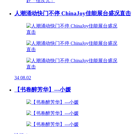
人潮涌动快门不停 ChinaJoy佳能展台盛况直击
34
08.02
【书卷醉芳华】---小媛