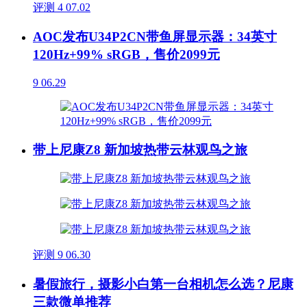
评测
4
07.02
AOC发布U34P2CN带鱼屏显示器：34英寸
120Hz+99% sRGB，售价2099元
9
06.29
带上尼康Z8 新加坡热带云林观鸟之旅
评测
9
06.30
暑假旅行，摄影小白第一台相机怎么选？尼康
三款微单推荐