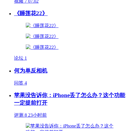
视频
7
07.02
《睡莲花22》
论坛
1
何为单反相机
问答
4
苹果没告诉你：iPhone丢了怎么办？这个功能
一定提前打开
评测
8
23小时前