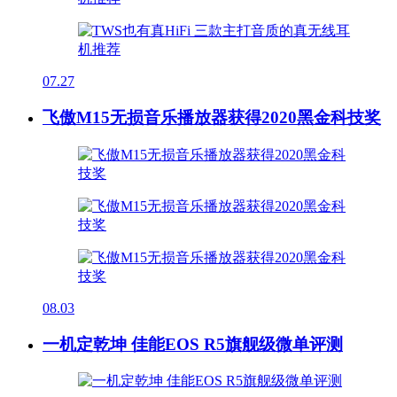
07.27
飞傲M15无损音乐播放器获得2020黑金科技奖
08.03
一机定乾坤 佳能EOS R5旗舰级微单评测