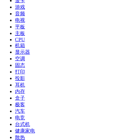
显卡
游戏
音频
电视
平板
主板
CPU
机箱
显示器
空调
固态
打印
投影
耳机
内存
盒子
极客
汽车
电竞
台式机
健康家电
散热