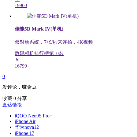
19960
佳能5D Mark IV(单机)
双对焦系统，7张/秒来连拍，4K视频
数码相机排行榜第
10
名
￥
16799
0
发评论，赚金豆
收藏
0
分享
直达链接
iQOO Neo9S Pro+
iPhone Air
华为nova12
iPhone 17