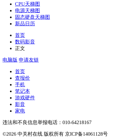
CPU天梯图
电源天梯图
固态硬盘天梯图
新品日历
首页
数码影音
正文
电脑版
申请友链
首页
查报价
手机
笔记本
游戏硬件
影音
家电
违法和不良信息举报电话：010-64218167
©2026 中关村在线 版权所有 京ICP备14061128号