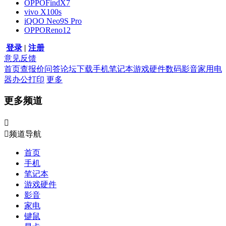
OPPOFindX7
vivo X100s
iQOO Neo9S Pro
OPPOReno12
登录
|
注册
意见反馈
首页
查报价
问答
论坛
下载
手机
笔记本
游戏硬件
数码影音
家用电
器
办公打印
更多
更多频道


频道导航
首页
手机
笔记本
游戏硬件
影音
家电
键鼠