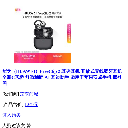
华为（HUAWEI）FreeClip 2 耳夹耳机 开放式无线蓝牙耳机
全新C形桥 舒适稳固 AI 耳边助手 适用于苹果安卓手机 摩登
黑
[经销商]
京东商城
[产品售价]
1249元
进入购买
人赞过该文
赞