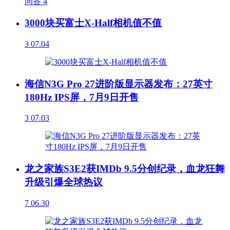
问答
4
3000块买富士X-Half相机值不值
3
07.04
海信N3G Pro 27进阶版显示器发布：27英寸
180Hz IPS屏，7月9日开售
3
07.03
龙之家族S3E2获IMDb 9.5分创纪录，血龙狂舞
升级引爆全球热议
7
06.30