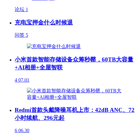
论坛
1
充电宝押金什么时候退
问答
5
小米首款智能存储设备众筹秒罄，60TB大容量
+AI相册+全屋智联
4
07.01
Redmi首款头戴降噪耳机上市：42dB ANC、72
小时续航、296元起
6
06.30