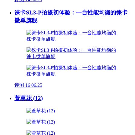
徕卡SL3-P拍摄初体验：一台性能均衡的徕卡
微单旗舰
评测
16
06.25
萱草花 (12)