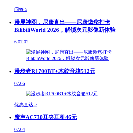
问答
5
漫展神图，尼康直出——尼康邀您打卡
BilibiliWorld 2026，解锁次元影像新体验
6
07.02
漫步者R1700BT+木纹音箱512元
07.06
优惠直达 >
魔声AC730耳夹耳机46元
07.04