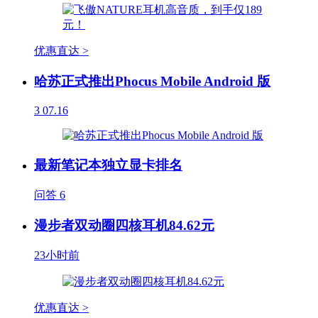
优惠直达 >
哈苏正式推出Phocus Mobile Android 版
3
07.16
最新笔记本独立显卡排名
问答
6
漫步者双动圈四核耳机84.62元
23小时前
优惠直达 >