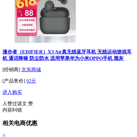
漫步者（EDIFIER）X3 Air真无线蓝牙耳机 无线运动游戏耳
机 通话降噪 防尘防水 适用苹果华为小米OPPO手机 雅灰
[经销商]
京东商城
[产品售价]
92元
进入购买
人赞过该文
赞
内容纠错
相关电商优惠
