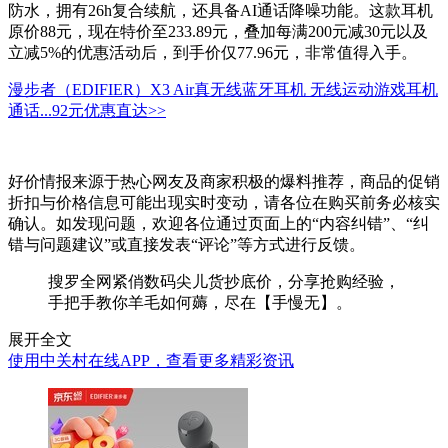
防水，拥有26h复合续航，还具备AI通话降噪功能。这款耳机
原价88元，现在特价至233.89元，叠加每满200元减30元以及
立减5%的优惠活动后，到手价仅77.96元，非常值得入手。
漫步者（EDIFIER）X3 Air真无线蓝牙耳机 无线运动游戏耳机
通话...
92元
优惠直达>>
好价情报来源于热心网友及商家积极的爆料推荐，商品的促销
折扣与价格信息可能出现实时变动，请各位在购买前务必核实
确认。如发现问题，欢迎各位通过页面上的“内容纠错”、“纠
错与问题建议”或直接发表“评论”等方式进行反馈。
搜罗全网紧俏数码尖儿货抄底价，分享抢购经验，
手把手教你羊毛如何薅，尽在【手慢无】。
展开全文
使用中关村在线APP，查看更多精彩资讯