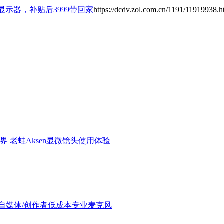
竞显示器，补贴后3999带回家
https://dcdv.zol.com.cn/1191/11919938.h
界 老蛙Aksen显微镜头使用体验
验：进阶自媒体/创作者低成本专业麦克风