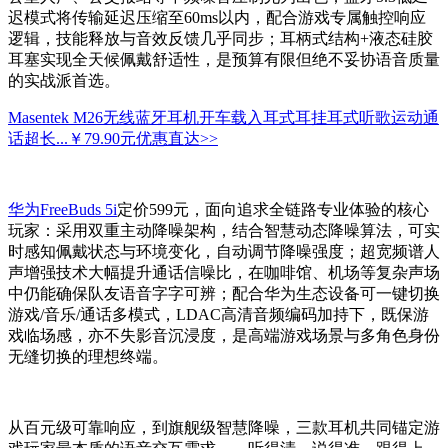
迟模式将传输延迟压缩至60ms以内，配合游戏专属触控响应
逻辑，技能释放与音效反馈几乎同步；耳柄式结构+液态硅胶
耳塞实现全天候佩戴舒适性，是预算有限但绝不妥协语音质量
的实战派首选。
Masentek M26无线蓝牙耳机开车载入耳式耳挂耳式听歌运动通
话超长...
￥79.90元
优惠直达>>
华为FreeBuds 5i
定价599元，面向追求全链路专业体验的核心
玩家：采用双重主动降噪架构，结合智慧动态降噪算法，可实
时感知佩戴状态与环境变化，自动调节降噪强度；超宽频谱人
声增强技术大幅提升通话信噪比，在咖啡馆、机场等复杂声场
中仍能确保队友语音字字可辨；配合华为生态设备可一键切换
游戏/音乐/通话多模式，LDAC高清音频编码加持下，既保游
戏临场感，亦不失影音沉浸度，是高端游戏场景与多角色身份
无缝切换的理想终端。
从百元级可靠响应，到旗舰级智慧降噪，三款耳机共同锚定游