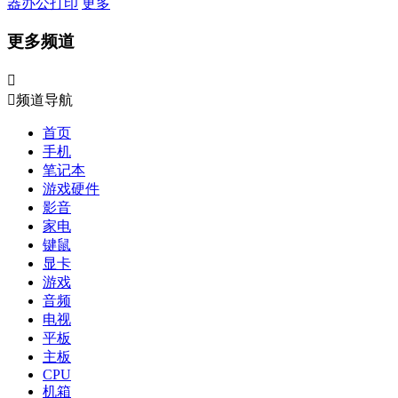
器
办公打印
更多
更多频道


频道导航
首页
手机
笔记本
游戏硬件
影音
家电
键鼠
显卡
游戏
音频
电视
平板
主板
CPU
机箱