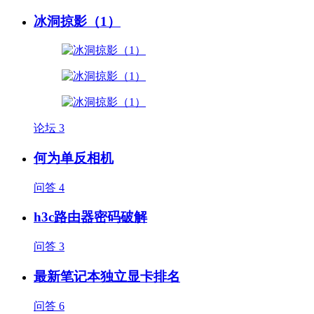
冰洞掠影（1）
论坛
3
何为单反相机
问答
4
h3c路由器密码破解
问答
3
最新笔记本独立显卡排名
问答
6