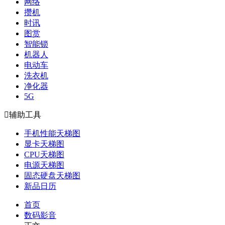
网络
攒机
时讯
图赏
智能锁
机器人
电动车
洗衣机
净化器
5G

辅助工具
手机性能天梯图
显卡天梯图
CPU天梯图
电源天梯图
固态硬盘天梯图
新品日历
首页
数码影音