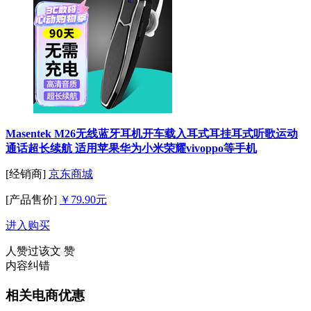
Masentek M26无线蓝牙耳机开车载入耳式耳挂耳式听歌运动
通话超长续航 适用苹果华为小米荣耀vivoppo等手机
[经销商]
京东商城
[产品售价]
￥79.90元
进入购买
人赞过该文
赞
内容纠错
相关电商优惠