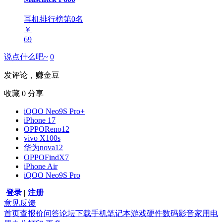
耳机排行榜第
0
名
￥
69
说点什么吧~
0
发评论，赚金豆
收藏
0
分享
iQOO Neo9S Pro+
iPhone 17
OPPOReno12
vivo X100s
华为nova12
OPPOFindX7
iPhone Air
iQOO Neo9S Pro
登录
|
注册
意见反馈
首页
查报价
问答
论坛
下载
手机
笔记本
游戏硬件
数码影音
家用电