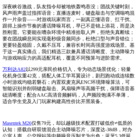
深夜峡谷激战，队友指令却被地铁轰鸣吞没；团战关键时刻，
风声雨声盖过指挥语音；直播连麦时，键盘敲击与空调嗡鸣混
作一片杂音——对游戏玩家而言，一副真正懂语音、扛干扰、
跟得上操作节奏的通话降噪耳机，早已不是锦上添花，而是决
胜刚需。它要能在嘈杂环境中精准拾取人声，拒绝失真断续；
要在团战瞬息间实现毫秒级音频同步，杜绝口型与声音错位；
更要轻盈稳固，久戴不压耳，兼容长时间高强度游戏场景。基
于这一真实痛点，我们精选三款兼具通话清晰度、主动降噪力
与游戏响应力的高适配耳机，覆盖不同预算与进阶需求。
万利达A82
以299元亲民价格切入，专为动态场景优化：轻量
化机身仅重42克，搭配人体工学耳翼设计，剧烈跑动或连续数
小时游戏均稳若磐石；内置双麦克风ENC环境降噪算法，可
智能识别并削弱键盘敲击、风扇噪声等高频干扰，保障语音基
础清晰度；配合AAC高清音频解码，人声频段饱满不单薄，
适合学生党及入门玩家构建高性价比开黑装备。
Masentek M26
仅售79元，却以越级技术配置打破低价≠低质的
认知：搭载自研双馈混合主动降噪芯片，深度达-38dB，对办
公室人声、公交报站等中频噪音压制尤为出色；蓝牙5.3低延