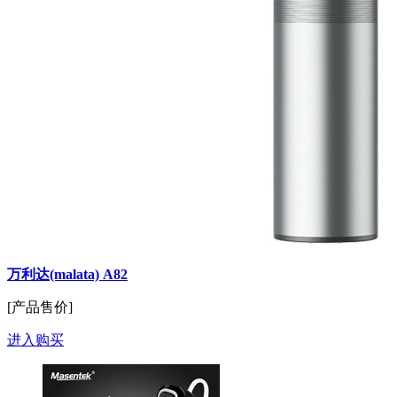
万利达(malata) A82
[产品售价]
进入购买