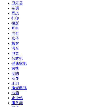
显示器
空调
固态
打印
投影
耳机
内存
盒子
极客
汽车
电竞
台式机
健康家电
散热
安防
商显
HIFI
激光电视
冰箱
企业站
服务器