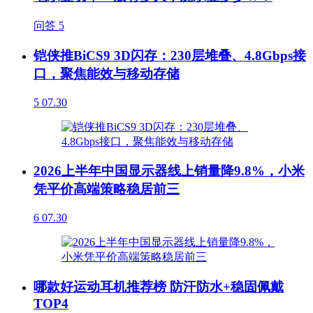
问答
5
铠侠推BiCS9 3D闪存：230层堆叠、4.8Gbps接
口，聚焦能效与移动存储
5
07.30
2026上半年中国显示器线上销量降9.8%，小米
凭平价高端策略稳居前三
6
07.30
哪款好运动耳机推荐榜 防汗防水+稳固佩戴
TOP4