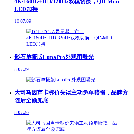
4K/160Hz+HD/320Hz双模切换，QD-Mini
LED加持
10
07.09
影石单摄版LunaPro外观图曝光
8
07.29
大司马因声卡标价失误主动免单赔损，品牌方
随后全额兜底
8
07.26