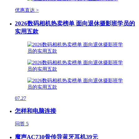
优惠直达 >
2026数码相机热卖榜单 面向退休摄影班学员的
实用五款
07.27
怎样和电脑连接
问答
5
魔声AC730骨传导蓝牙耳机39元