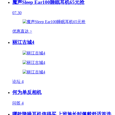
魔声Sleep Ear100睡眠耳机65元抢
07.30
优惠直达 >
丽江古城4
论坛
4
何为单反相机
问答
4
哪款降噪耳机值得买 上班族长时佩戴舒适首选