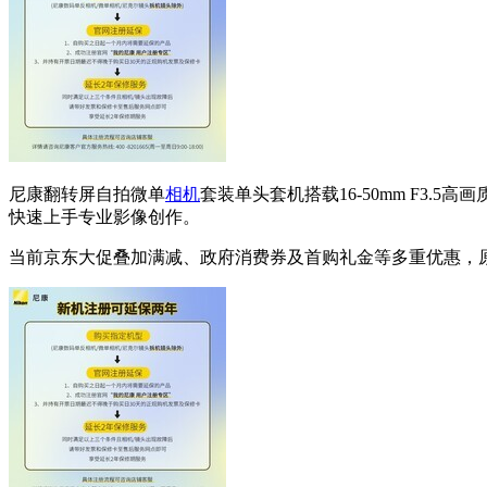
尼康翻转屏自拍微单
相机
套装单头套机搭载16-50mm F3
快速上手专业影像创作。
当前京东大促叠加满减、政府消费券及首购礼金等多重优惠，原价6