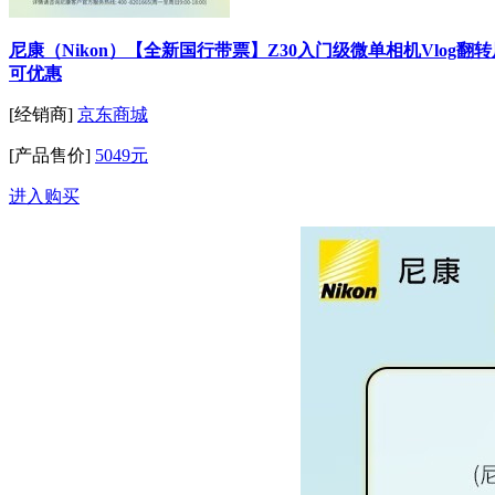
尼康（Nikon）【全新国行带票】Z30入门级微单相机Vlog翻转屏
可优惠
[经销商]
京东商城
[产品售价]
5049元
进入购买