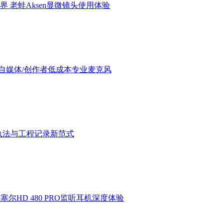
界 老蛙Aksen显微镜头使用体验
验：进阶自媒体/创作者低成本专业麦克风
执法与工程记录新范式
HD 480 PRO监听耳机深度体验