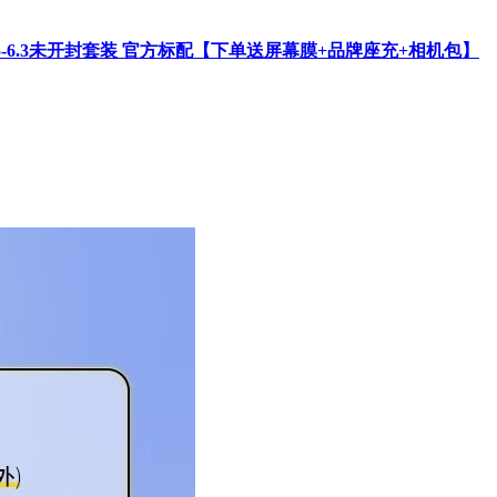
/3.5-6.3未开封套装 官方标配【下单送屏幕膜+品牌座充+相机包】