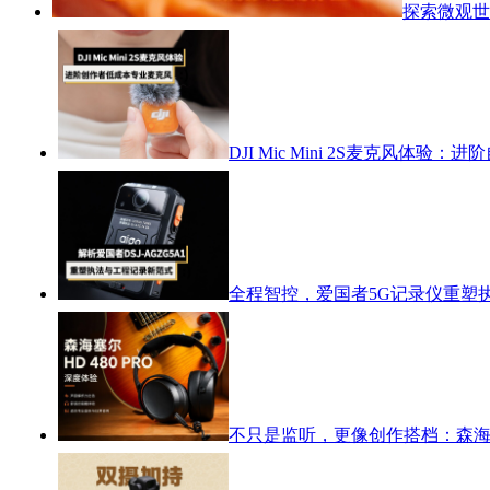
探索微观世
DJI Mic Mini 2S麦克风体
全程智控，爱国者5G记录仪重塑
不只是监听，更像创作搭档：森海塞尔