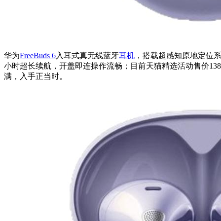
华为
FreeBuds 6
入耳式真无线蓝牙
耳机
，搭载超感知原地定位系统
小时超长续航，开盖即连操作流畅；目前天猫精选活动售价1387.2
满，入手正当时。