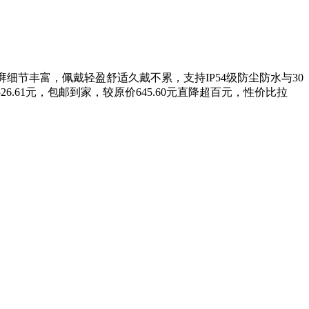
澎湃细节丰富，佩戴轻盈舒适久戴不累，支持IP54级防尘防水与30
6.61元，包邮到家，较原价645.60元直降超百元，性价比拉