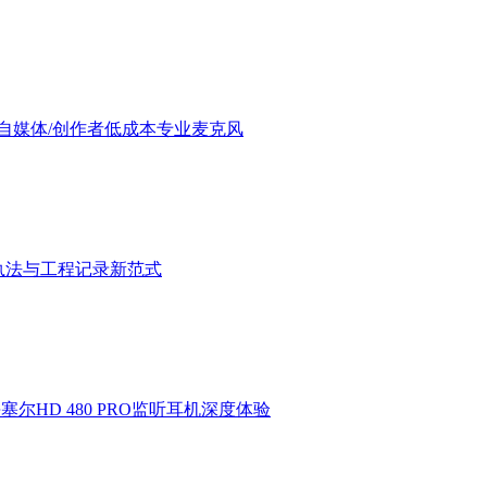
验：进阶自媒体/创作者低成本专业麦克风
执法与工程记录新范式
HD 480 PRO监听耳机深度体验