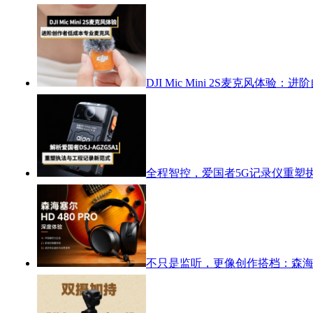
DJI Mic Mini 2S麦克风体
全程智控，爱国者5G记录仪重塑
不只是监听，更像创作搭档：森海塞尔