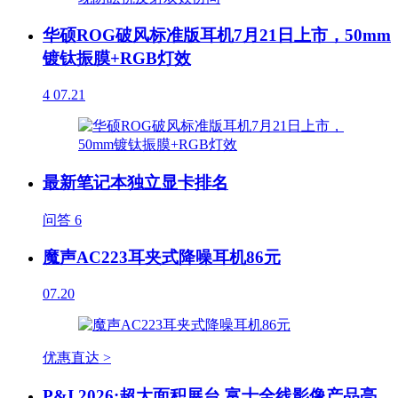
华硕ROG破风标准版耳机7月21日上市，50mm
镀钛振膜+RGB灯效
4
07.21
最新笔记本独立显卡排名
问答
6
魔声AC223耳夹式降噪耳机86元
07.20
优惠直达 >
P&I 2026:超大面积展台 富士全线影像产品亮