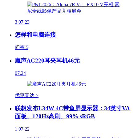
3
07.23
怎样和电脑连接
问答
5
魔声AC220耳夹耳机46元
07.24
优惠直达 >
联想发布L34W-4C带鱼屏显示器：34英寸VA
面板、120Hz高刷、99% sRGB
1
07.22