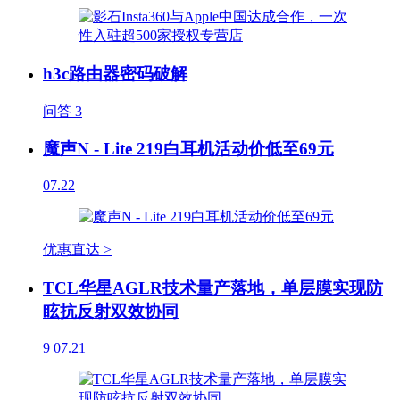
h3c路由器密码破解
问答
3
魔声N - Lite 219白耳机活动价低至69元
07.22
优惠直达 >
TCL华星AGLR技术量产落地，单层膜实现防
眩抗反射双效协同
9
07.21