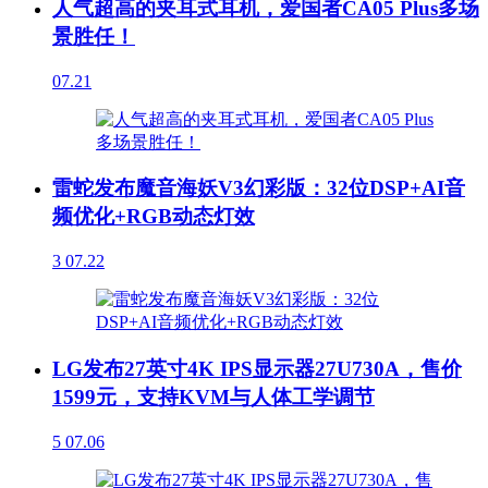
人气超高的夹耳式耳机，爱国者CA05 Plus多场
景胜任！
07.21
雷蛇发布魔音海妖V3幻彩版：32位DSP+AI音
频优化+RGB动态灯效
3
07.22
LG发布27英寸4K IPS显示器27U730A，售价
1599元，支持KVM与人体工学调节
5
07.06