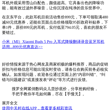
耳机外观采用雪山白配色，颜值超高。它具备出色的降噪功
能，能有效过滤外界噪音，让你沉浸在纯净的音乐世界中。
在京东平台，此款耳机目前活动售价899元，下单可领取满480
减60元优惠券，还能在页面点击价格领取95折政府补贴券，下
单1件，原价899元的耳机，实付低至794.05元，喜欢的朋友不
要错过。
小米（MI）Xiaomi Buds 5 Pro 入耳式降噪翻译录音蓝牙耳机
适用...
899元
优惠直达>>
好价情报来源于热心网友及商家积极的爆料推荐，商品的促销
折扣与价格信息可能出现实时变动，请各位在购买前务必核实
确认。如发现问题，欢迎各位通过页面上的“内容纠错”、“纠
错与问题建议”或直接发表“评论”等方式进行反馈。
搜罗全网紧俏数码尖儿货抄底价，分享抢购经验，
手把手教你羊毛如何薅，尽在【手慢无】。
展开全文
使用中关村在线APP，查看更多精彩资讯