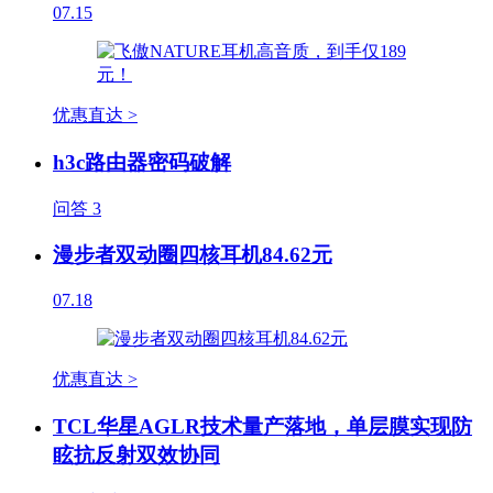
07.15
优惠直达 >
h3c路由器密码破解
问答
3
漫步者双动圈四核耳机84.62元
07.18
优惠直达 >
TCL华星AGLR技术量产落地，单层膜实现防
眩抗反射双效协同