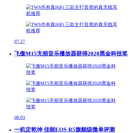
07.27
飞傲M15无损音乐播放器获得2020黑金科技奖
08.03
一机定乾坤 佳能EOS R5旗舰级微单评测