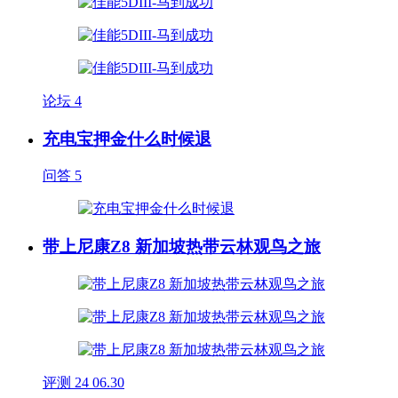
论坛
4
充电宝押金什么时候退
问答
5
带上尼康Z8 新加坡热带云林观鸟之旅
评测
24
06.30