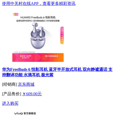
使用中关村在线APP，查看更多精彩资讯
华为FreeBuds 6 悦彰耳机 蓝牙半开放式耳机 双向静谧通话 支
持翻译功能 水滴耳机 极光紫
[经销商]
京东商城
[产品售价]
￥609.00元
进入购买