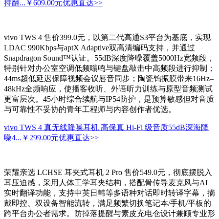
持翻...
￥609.00元
优惠直达>>
vivo TWS 4 售价399.0元，以第二代高通S3平台为基底，实现
LDAC 990Kbps与aptX Adaptive双高清编码支持，并通过
Snapdragon Sound™认证。55dB深度降噪覆盖5000Hz宽频段，
特别针对办公室空调低频嗡鸣与键盘敲击中高频段进行抑制；
44ms超低延迟保障视频会议唇音同步；陶瓷钨振膜带来16Hz–
48kHz全频响应，使播客收听、外语听力训练与原型音频测试
更富层次。45小时综合续航与IP54防护，是预算敏感但对音质
与可靠性不妥协的青年工程师与内容创作者优选。
vivo TWS 4 真无线降噪耳机 高保真 Hi-Fi 级音质55dB深海降
噪4...
￥299.00元
优惠直达>>
荣耀亲选 LCHSE 耳夹式耳机 2 Pro 售价549.0元，彻底摆脱入
耳压迫感，采用人体工学耳夹结构，搭配骨传导麦克风与AI
实时翻译功能，支持中英日韩等多语种对话即时转译字幕，摘
戴即控、双设备智能流转，满足频繁切换笔记本/手机/平板的
跨平台办公者需求。防掉落提醒与素皮充电仓设计兼顾专业形