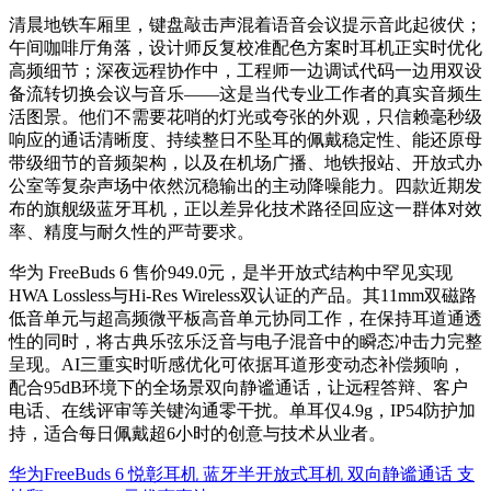
清晨地铁车厢里，键盘敲击声混着语音会议提示音此起彼伏；
午间咖啡厅角落，设计师反复校准配色方案时耳机正实时优化
高频细节；深夜远程协作中，工程师一边调试代码一边用双设
备流转切换会议与音乐——这是当代专业工作者的真实音频生
活图景。他们不需要花哨的灯光或夸张的外观，只信赖毫秒级
响应的通话清晰度、持续整日不坠耳的佩戴稳定性、能还原母
带级细节的音频架构，以及在机场广播、地铁报站、开放式办
公室等复杂声场中依然沉稳输出的主动降噪能力。四款近期发
布的旗舰级蓝牙耳机，正以差异化技术路径回应这一群体对效
率、精度与耐久性的严苛要求。
华为 FreeBuds 6 售价949.0元，是半开放式结构中罕见实现
HWA Lossless与Hi-Res Wireless双认证的产品。其11mm双磁路
低音单元与超高频微平板高音单元协同工作，在保持耳道通透
性的同时，将古典乐弦乐泛音与电子混音中的瞬态冲击力完整
呈现。AI三重实时听感优化可依据耳道形变动态补偿频响，
配合95dB环境下的全场景双向静谧通话，让远程答辩、客户
电话、在线评审等关键沟通零干扰。单耳仅4.9g，IP54防护加
持，适合每日佩戴超6小时的创意与技术从业者。
华为FreeBuds 6 悦彰耳机 蓝牙半开放式耳机 双向静谧通话 支