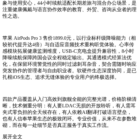
象与使用安心，44小时续航适配长期差旅与混合办公场景，是
注重健康佩戴与语言协作效率的教育、外贸、咨询从业者的理
性之选。
苹果 AirPods Pro 3 售价1899.0元，以行业标杆级降噪能力（相
较初代提升达4倍）与自适应音频技术重构听觉体验。心率传
感模块拓展健康监测维度，USB-C充电盒提升兼容性，8小时
降噪续航保障跨国会议全程稳定输出。其通透模式经算法优
化，在保留环境警觉性的同时过滤刺耳杂音，契合需随时响应
突发协作的管理者与自由职业者。软硬件生态深度协同，是已
扎根iOS生态、追求无缝体验的专业用户的终极选择。
四款产品覆盖从入门高效到旗舰全能的完整光谱，价格阶梯清
晰，技术侧重分明：有人要LDAC无损的开放聆听，有人需耳
夹式零负担的全天候存在，有人依赖AI翻译打破语言壁垒，
也有人信奉苹果生态的极致闭环。专业价值，从来不在参数堆
砌，而在每一处细节是否真正服务于真实工作流。
展开全文