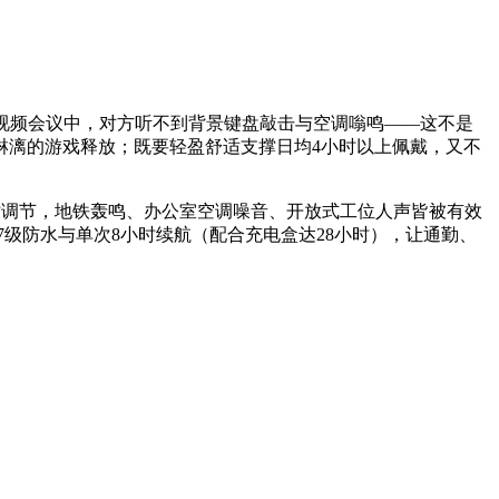
视频会议中，对方听不到背景键盘敲击与空调嗡鸣——这不是
淋漓的游戏释放；既要轻盈舒适支撑日均4小时以上佩戴，又不
实时调节，地铁轰鸣、办公室空调噪音、开放式工位人声皆被有效
7级防水与单次8小时续航（配合充电盒达28小时），让通勤、
。