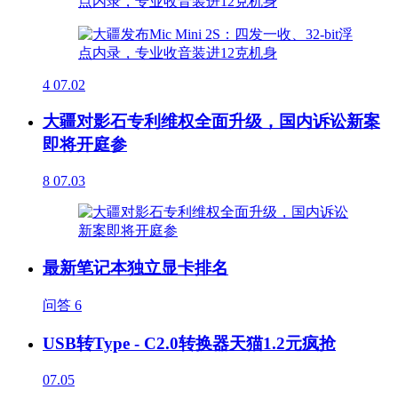
4
07.02
大疆对影石专利维权全面升级，国内诉讼新案
即将开庭参
8
07.03
最新笔记本独立显卡排名
问答
6
USB转Type - C2.0转换器天猫1.2元疯抢
07.05