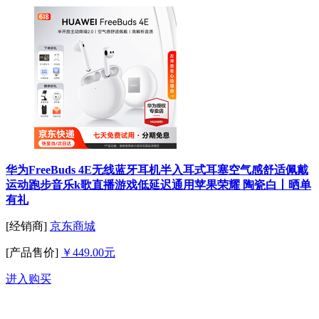
华为FreeBuds 4E无线蓝牙耳机半入耳式耳塞空气感舒适佩戴
运动跑步音乐k歌直播游戏低延迟通用苹果荣耀 陶瓷白丨晒单
有礼
[经销商]
京东商城
[产品售价]
￥449.00元
进入购买