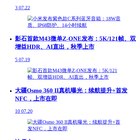
3
07.22
影石首款M43微单Z-ONE发布：5K/121帧、双
增益HDR、AI直出，秋季上市
5
07.19
大疆Osmo 360 II真机曝光：续航提升+首发
NFC，上市在即
10
07.20