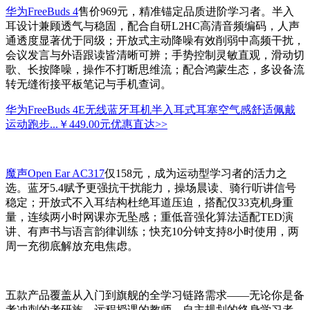
华为FreeBuds 4
售价969元，精准锚定品质进阶学习者。半入
耳设计兼顾透气与稳固，配合自研L2HC高清音频编码，人声
通透度显著优于同级；开放式主动降噪有效削弱中高频干扰，
会议发言与外语跟读皆清晰可辨；手势控制灵敏直观，滑动切
歌、长按降噪，操作不打断思维流；配合鸿蒙生态，多设备流
转无缝衔接平板笔记与手机查词。
华为FreeBuds 4E无线蓝牙耳机半入耳式耳塞空气感舒适佩戴
运动跑步...
￥449.00元
优惠直达>>
魔声Open Ear AC317
仅158元，成为运动型学习者的活力之
选。蓝牙5.4赋予更强抗干扰能力，操场晨读、骑行听讲信号
稳定；开放式不入耳结构杜绝耳道压迫，搭配仅33克机身重
量，连续两小时网课亦无坠感；重低音强化算法适配TED演
讲、有声书与语言韵律训练；快充10分钟支持8小时使用，两
周一充彻底解放充电焦虑。
五款产品覆盖从入门到旗舰的全学习链路需求——无论你是备
考冲刺的考研族、远程授课的教师、自主规划的终身学习者，