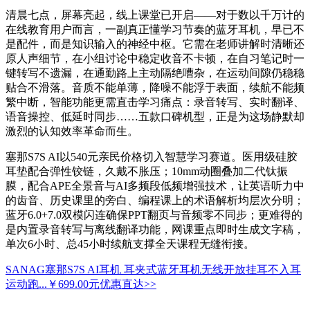
清晨七点，屏幕亮起，线上课堂已开启——对于数以千万计的
在线教育用户而言，一副真正懂学习节奏的蓝牙耳机，早已不
是配件，而是知识输入的神经中枢。它需在老师讲解时清晰还
原人声细节，在小组讨论中稳定收音不卡顿，在自习笔记时一
键转写不遗漏，在通勤路上主动隔绝嘈杂，在运动间隙仍稳稳
贴合不滑落。音质不能单薄，降噪不能浮于表面，续航不能频
繁中断，智能功能更需直击学习痛点：录音转写、实时翻译、
语音操控、低延时同步……五款口碑机型，正是为这场静默却
激烈的认知效率革命而生。
塞那S7S AI以540元亲民价格切入智慧学习赛道。医用级硅胶
耳垫配合弹性铰链，久戴不胀压；10mm动圈叠加二代钛振
膜，配合APE全景音与AI多频段低频增强技术，让英语听力中
的齿音、历史课里的旁白、编程课上的术语解析均层次分明；
蓝牙6.0+7.0双模闪连确保PPT翻页与音频零不同步；更难得的
是内置录音转写与离线翻译功能，网课重点即时生成文字稿，
单次6小时、总45小时续航支撑全天课程无缝衔接。
SANAG塞那S7S AI耳机 耳夹式蓝牙耳机无线开放挂耳不入耳
运动跑...
￥699.00元
优惠直达>>