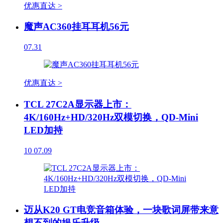
优惠直达 >
魔声AC360挂耳耳机56元
07.31
优惠直达 >
TCL 27C2A显示器上市：
4K/160Hz+HD/320Hz双模切换，QD-Mini
LED加持
10
07.09
迈从K20 GT电竞音箱体验，一块歌词屏带来意
想不到的娱乐升级