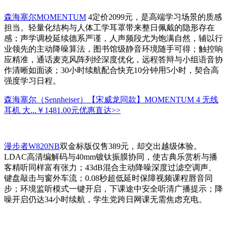
森海塞尔MOMENTUM
4定价2099元，是高端学习场景的质感
担当。轻量化结构与人体工学耳罩带来整日佩戴的隐形存在
感；声学调校延续德系严谨，人声频段尤为饱满自然，辅以行
业领先的主动降噪算法，图书馆级静音环境随手可得；触控响
应精准，通话麦克风阵列经深度优化，远程答辩与小组语音协
作清晰如面谈；30小时续航配合快充10分钟用5小时，契合高
强度学习日程。
森海塞尔（Sennheiser）【宋威龙同款】MOMENTUM 4 无线
耳机 大...
￥1481.00元
优惠直达>>
漫步者W820NB
双金标版仅售389元，却交出越级体验。
LDAC高清编解码与40mm镀钛振膜协同，使古典乐赏析与播
客精听同样富有张力；43dB混合主动降噪深度过滤空调声、
键盘敲击与窗外车流；0.08秒超低延时保障视频课程唇音同
步；环境监听模式一键开启，下课途中安全听清广播提示；降
噪开启仍达34小时续航，学生党跨日网课无需焦虑充电。