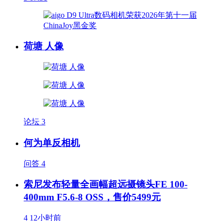
荷塘 人像
论坛
3
何为单反相机
问答
4
索尼发布轻量全画幅超远摄镜头FE 100-
400mm F5.6-8 OSS，售价5499元
4
12小时前