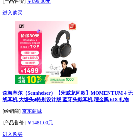
[产品售价]
￥699.00元
进入购买
森海塞尔（Sennheiser）【宋威龙同款】MOMENTUM 4 无
线耳机 大馒头4特别设计版 蓝牙头戴耳机 曜金黑 618 礼物
[经销商]
京东商城
[产品售价]
￥1481.00元
进入购买