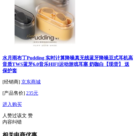
水月雨布丁Pudding 实时计算降噪真无线蓝牙降噪豆式耳机高
音质TWS蓝牙6.0音乐HIFI运动游戏耳塞 奶咖白【现货】 送
保护套
[经销商]
京东商城
[产品售价]
235元
进入购买
人赞过该文
赞
内容纠错
相关电商优惠