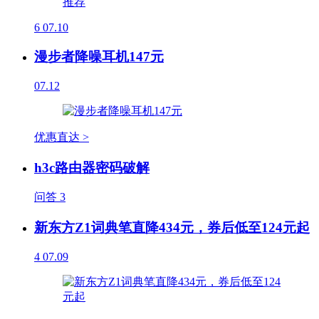
6
07.10
漫步者降噪耳机147元
07.12
优惠直达 >
h3c路由器密码破解
问答
3
新东方Z1词典笔直降434元，券后低至124元起
4
07.09