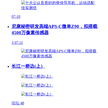
07.10
尼康秘密研发高端APS-C微单Z90，拟搭载
4500万像素传感器
3
07.11
长江一桥边(上）
论坛
48