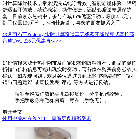
时计算降噪技术，带来沉浸式纯净音效与智能静谧体验，轻巧
舒适贴耳佩戴，续航稳定，操作便捷，还贴心赠送专属保护
套；目前京东热销中，参与立减15%优惠活动，原价235元，
到手仅需199元/件，性价比超高，喜欢的朋友抓紧入手！
水月雨布丁Pudding 实时计算降噪真无线蓝牙降噪豆式耳机高
音质TW...
235元
优惠直达>>
好价情报来源于热心网友及商家积极的爆料推荐，商品的促销
折扣与价格信息可能出现实时变动，请各位在购买前务必核实
确认。如发现问题，欢迎各位通过页面上的“内容纠错”、“纠
错与问题建议”或直接发表“评论”等方式进行反馈。
搜罗全网紧俏数码尖儿货抄底价，分享抢购经验，
手把手教你羊毛如何薅，尽在【手慢无】。
展开全文
使用中关村在线APP，查看更多精彩资讯