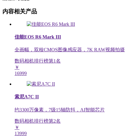
内容相关产品
佳能EOS R6 Mark III
全画幅，双核CMOS图像感应器，7K RAW视频拍摄
数码相机排行榜第
1
名
￥
16999
索尼A7C II
约3300万像素，7级15轴防抖，AI智能芯片
数码相机排行榜第
2
名
￥
13999