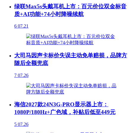
绿联Max5s头戴耳机上市：百元价位双金标音
质+AI功能+74小时降噪续航
6
07.21
大司马因声卡标价失误主动免单赔损，品牌方
随后全额兜底
7
07.26
海信2027款24N3G-PRO显示器上市：
1080P/180Hz+广色域，补贴后低至449元
5
07.26