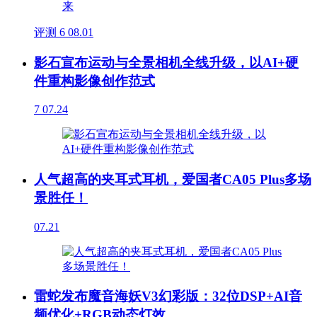
评测
6
08.01
影石宣布运动与全景相机全线升级，以AI+硬
件重构影像创作范式
7
07.24
人气超高的夹耳式耳机，爱国者CA05 Plus多场
景胜任！
07.21
雷蛇发布魔音海妖V3幻彩版：32位DSP+AI音
频优化+RGB动态灯效