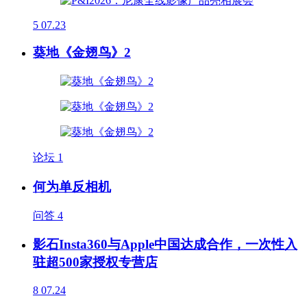
5
07.23
葵地《金翅鸟》2
论坛
1
何为单反相机
问答
4
影石Insta360与Apple中国达成合作，一次性入
驻超500家授权专营店
8
07.24