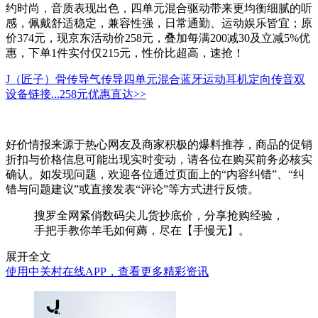
约时尚，音质表现出色，四单元混合驱动带来更均衡细腻的听
感，佩戴舒适稳定，兼容性强，日常通勤、运动娱乐皆宜；原
价374元，现京东活动价258元，叠加每满200减30及立减5%优
惠，下单1件实付仅215元，性价比超高，速抢！
J（匠子）骨传导气传导四单元混合蓝牙运动耳机定向传音双
设备链接...
258元
优惠直达>>
好价情报来源于热心网友及商家积极的爆料推荐，商品的促销
折扣与价格信息可能出现实时变动，请各位在购买前务必核实
确认。如发现问题，欢迎各位通过页面上的“内容纠错”、“纠
错与问题建议”或直接发表“评论”等方式进行反馈。
搜罗全网紧俏数码尖儿货抄底价，分享抢购经验，
手把手教你羊毛如何薅，尽在【手慢无】。
展开全文
使用中关村在线APP，查看更多精彩资讯