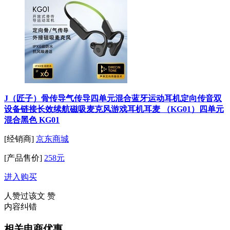
J（匠子）骨传导气传导四单元混合蓝牙运动耳机定向传音双
设备链接长效续航磁吸麦克风游戏耳机耳麦 （KG01）四单元
混合黑色 KG01
[经销商]
京东商城
[产品售价]
258元
进入购买
人赞过该文
赞
内容纠错
相关电商优惠