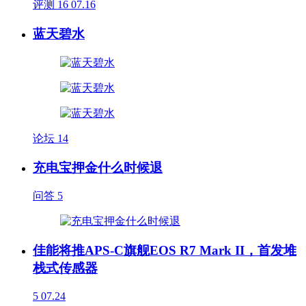
评测
16
07.16
蓝天碧水
论坛
14
充电宝押金什么时候退
问答
5
佳能将推APS-C旗舰EOS R7 Mark II，首发堆
栈式传感器
5
07.24