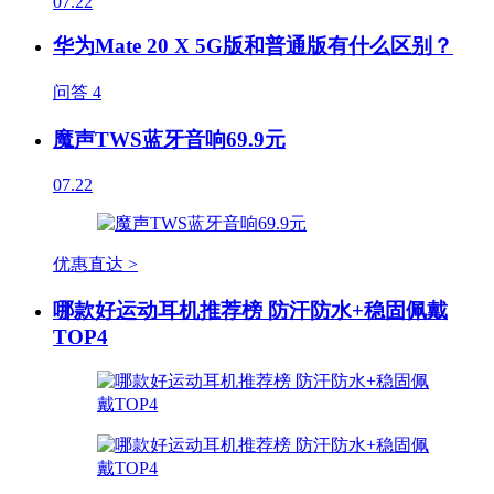
07.22
华为Mate 20 X 5G版和普通版有什么区别？
问答
4
魔声TWS蓝牙音响69.9元
07.22
优惠直达 >
哪款好运动耳机推荐榜 防汗防水+稳固佩戴
TOP4