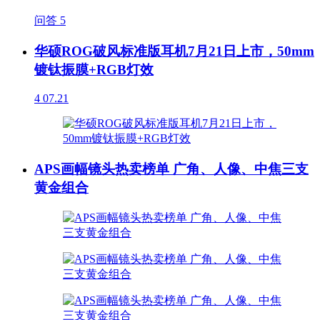
问答
5
华硕ROG破风标准版耳机7月21日上市，50mm
镀钛振膜+RGB灯效
4
07.21
APS画幅镜头热卖榜单 广角、人像、中焦三支
黄金组合