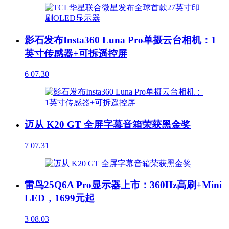
影石发布Insta360 Luna Pro单摄云台相机：1
英寸传感器+可拆遥控屏
6
07.30
迈从 K20 GT 全屏字幕音箱荣获黑金奖
7
07.31
雷鸟25Q6A Pro显示器上市：360Hz高刷+Mini
LED，1699元起
3
08.03