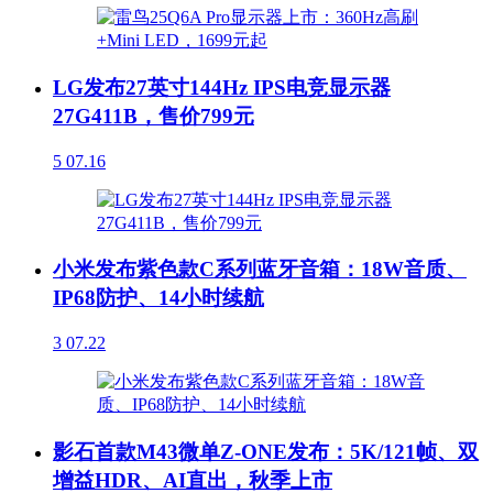
LG发布27英寸144Hz IPS电竞显示器
27G411B，售价799元
5
07.16
小米发布紫色款C系列蓝牙音箱：18W音质、
IP68防护、14小时续航
3
07.22
影石首款M43微单Z-ONE发布：5K/121帧、双
增益HDR、AI直出，秋季上市