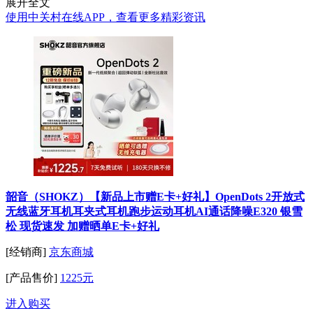
展开全文
使用中关村在线APP，查看更多精彩资讯
韶音（SHOKZ）【新品上市赠E卡+好礼】OpenDots 2开放式
无线蓝牙耳机耳夹式耳机跑步运动耳机AI通话降噪E320 银雪
松 现货速发 加赠晒单E卡+好礼
[经销商]
京东商城
[产品售价]
1225元
进入购买