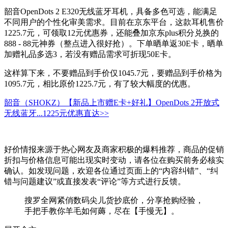
韶音OpenDots 2 E320无线蓝牙耳机，具备多色可选，能满足
不同用户的个性化审美需求。目前在京东平台，这款耳机售价
1225.7元，可领取12元优惠券，还能叠加京东plus积分兑换的
888 - 88元神券（整点进入很好抢）。下单晒单返30E卡，晒单
加赠礼品多选3，若没有赠品需求可折现50E卡。
这样算下来，不要赠品到手价仅1045.7元，要赠品到手价格为
1095.7元，相比原价1225.7元，有了较大幅度的优惠。
韶音（SHOKZ）【新品上市赠E卡+好礼】OpenDots 2开放式
无线蓝牙...
1225元
优惠直达>>
好价情报来源于热心网友及商家积极的爆料推荐，商品的促销
折扣与价格信息可能出现实时变动，请各位在购买前务必核实
确认。如发现问题，欢迎各位通过页面上的“内容纠错”、“纠
错与问题建议”或直接发表“评论”等方式进行反馈。
搜罗全网紧俏数码尖儿货抄底价，分享抢购经验，
手把手教你羊毛如何薅，尽在【手慢无】。