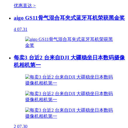
优惠直达 >
aigo GS11骨气混合耳夹式蓝牙耳机荣获黑金奖
4
07.31
每卖3 台近2 台来自DJI 大疆稳坐日本数码摄像
机相机第一
2
07.30