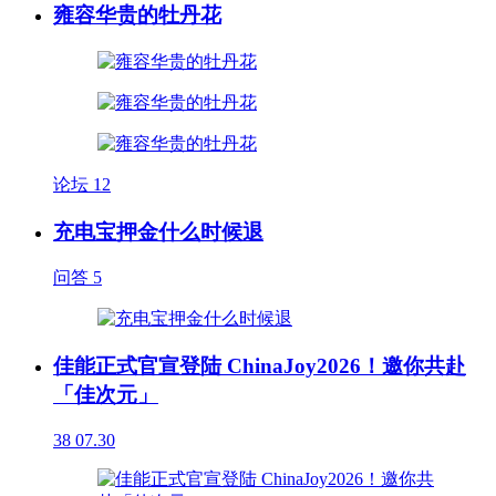
雍容华贵的牡丹花
论坛
12
充电宝押金什么时候退
问答
5
佳能正式官宣登陆 ChinaJoy2026！邀你共赴
「佳次元」
38
07.30