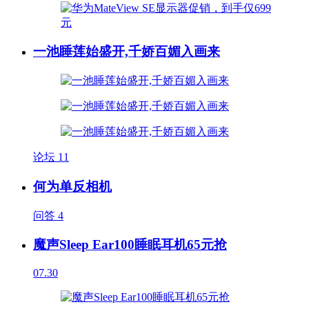
一池睡莲始盛开,千娇百媚入画来
论坛
11
何为单反相机
问答
4
魔声Sleep Ear100睡眠耳机65元抢
07.30