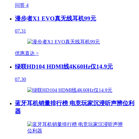
问答
4
漫步者X1 EVO真无线耳机99元
07.31
优惠直达 >
绿联HD104 HDMI线4K60Hz仅14.9元
07.30
蓝牙耳机销量排行榜 电竞玩家沉浸听声辨位利
器