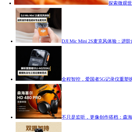
探索微观世
DJI Mic Mini 2S麦克风体
全程智控，爱国者5G记录仪重塑
不只是监听，更像创作搭档：森海塞尔