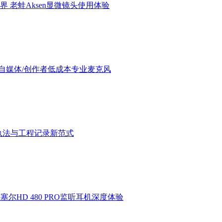
界 老蛙Aksen显微镜头使用体验
验：进阶自媒体/创作者低成本专业麦克风
执法与工程记录新范式
HD 480 PRO监听耳机深度体验