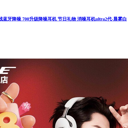
头戴式无线蓝牙降噪 700升级降噪耳机 节日礼物 消噪耳机ultra2代-晨雾白