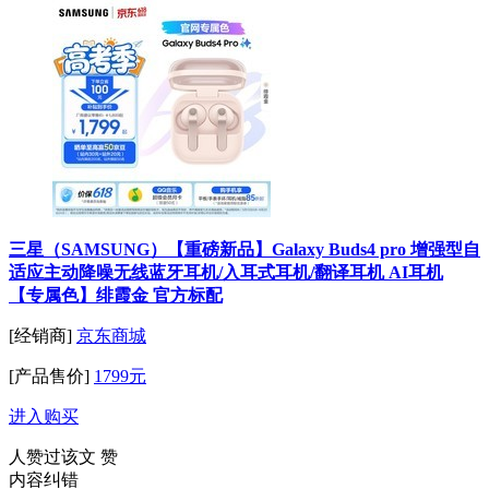
三星（SAMSUNG）【重磅新品】Galaxy Buds4 pro 增强型自
适应主动降噪无线蓝牙耳机/入耳式耳机/翻译耳机 AI耳机
【专属色】绯霞金 官方标配
[经销商]
京东商城
[产品售价]
1799元
进入购买
人赞过该文
赞
内容纠错