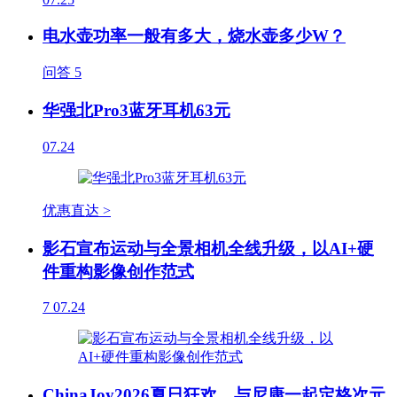
电水壶功率一般有多大，烧水壶多少W？
问答
5
华强北Pro3蓝牙耳机63元
07.24
优惠直达 >
影石宣布运动与全景相机全线升级，以AI+硬
件重构影像创作范式
7
07.24
ChinaJoy2026夏日狂欢，与尼康一起定格次元