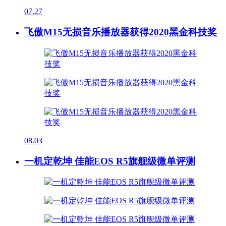
07.27
飞傲M15无损音乐播放器获得2020黑金科技奖
08.03
一机定乾坤 佳能EOS R5旗舰级微单评测