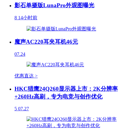
影石单摄版LunaPro外观图曝光
8
14小时前
魔声AC220耳夹耳机46元
07.24
优惠直达 >
HKC猎鹰24Q260显示器上市：2K分辨率
+260Hz高刷，专为电竞与创作优化
5
07.27