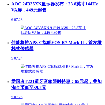
AOC 24B35XN显示器发布：23.8英寸144Hz
VA屏，449元起售
6
07.28
佳能将推APS-C旗舰EOS R7 Mark II，首发堆
栈式传感器
5
07.24
爱国者T221蓝牙音箱限时特惠：65元起，叠加
淘金币低至39.2元
5
07.25